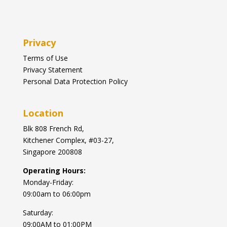
Privacy
Terms of Use
Privacy Statement
Personal Data Protection Policy
Location
Blk
808 French Rd,
Kitchener Complex,
#03-27,
Singapore 200808
Operating Hours:
Monday-Friday:
09:00am to 06:00pm
Saturday:
09:00AM to 01:00PM