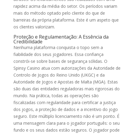
rapidez acima da média do setor. Os períodos variam
mais do método optado pelo cliente do que de
barreiras da própria plataforma. Este é um aspeto que
os clientes valorizam.
Proteção e Regulamentação: A Essência da
Credibilidade
Nenhuma plataforma conquista o topo sem a
fiabilidade dos seus jogadores. Essa confiança
constrói-se sobre bases de segurança sólidas. O
Spinsy Casino atua com autorizações da Autoridade de
Controlo de Jogos do Reino Unido (UKGC) e da
Autoridade de Jogos e Apostas de Malta (MGA). Estas
são duas das entidades reguladoras mais rigorosas do
mundo. Na prática, todas as operações são
fiscalizadas com regularidade para certificar a justiça
dos jogos, a proteção de dados e a incentivo do jogo
seguro. Este múltiplo licenciamento não é um ponto. É
uma mensagem clara para o jogador português: o seu
fundo e os seus dados estão seguros. O jogador pode