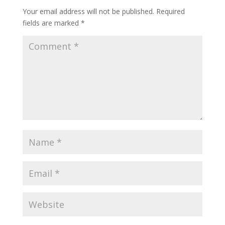
Your email address will not be published.
Required
fields are marked
*