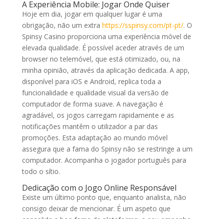
A Experiência Mobile: Jogar Onde Quiser
Hoje em dia, jogar em qualquer lugar é uma
obrigação, não um extra
https://sspinsy.com/pt-pt/
. O
Spinsy Casino proporciona uma experiência móvel de
elevada qualidade. É possível aceder através de um
browser no telemóvel, que está otimizado, ou, na
minha opinião, através da aplicação dedicada. A app,
disponível para iOS e Android, replica toda a
funcionalidade e qualidade visual da versão de
computador de forma suave. A navegação é
agradável, os jogos carregam rapidamente e as
notificações mantêm o utilizador a par das
promoções. Esta adaptação ao mundo móvel
assegura que a fama do Spinsy não se restringe a um
computador. Acompanha o jogador português para
todo o sítio.
Dedicação com o Jogo Online Responsável
Existe um último ponto que, enquanto analista, não
consigo deixar de mencionar. É um aspeto que