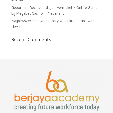
Geborgen, Rechtvaardig en Vermakelijk Online Gamen
bij Megabet Casino in Nederland
Najpowszechniej grane sloty w Sankra Casino w tej
chwili
Recent Comments