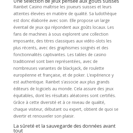
Une sélection de jeux pensée aux goûts suisses
Rainbet Casino maîtrise les joueurs suisses et leurs
attentes élevées en matière de qualité. Sa ludothèque
est donc élaborée avec soin. Elle propose un large
éventail de jeux qui répondent aux goûts locaux. Les
fans de machines à sous explorent une collection
imposante, des titres classiques aux vidéo-slots les
plus récents, avec des graphismes soignés et des
fonctionnalités captivantes. Les tables de casino
traditionnel sont bien représentées, avec de
nombreuses variantes de blackjack, de roulette
européenne et française, et de poker. L’expérience y
est authentique. Rainbet s’associe aux plus grands
éditeurs de logiciels au monde. Cela assure des jeux
équitables, dont les résultats aléatoires sont certifiés.
Grâce à cette diversité et à ce niveau de qualité,
chaque visiteur, débutant ou expert, obtient de quoi se
divertir et renouveler son plaisir.
La sûreté et la sauvegarde des données avant
tout