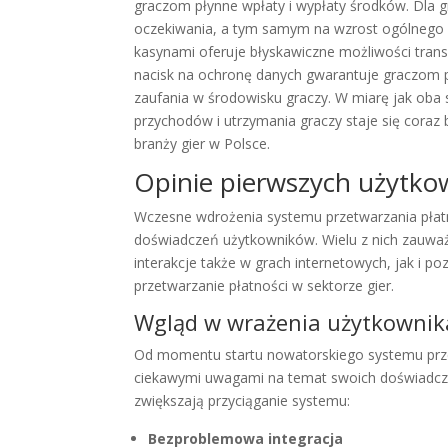
graczom płynne wpłaty i wypłaty środków. Dla g
oczekiwania, a tym samym na wzrost ogólnego z
kasynami oferuje błyskawiczne możliwości tran
nacisk na ochronę danych gwarantuje graczom 
zaufania w środowisku graczy. W miarę jak oba s
przychodów i utrzymania graczy staje się coraz
branży gier w Polsce.
Opinie pierwszych użytk
Wczesne wdrożenia systemu przetwarzania płatn
doświadczeń użytkowników. Wielu z nich zauważy
interakcje także w grach internetowych, jak i p
przetwarzanie płatności w sektorze gier.
Wgląd w wrażenia użytkownik
Od momentu startu nowatorskiego systemu przetw
ciekawymi uwagami na temat swoich doświadcze
zwiększają przyciąganie systemu:
Bezproblemowa integracja