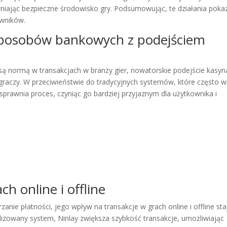
wniając bezpieczne środowisko gry. Podsumowując, te działania poka
wników.
 sposobów bankowych z podejściem
ą normą w transakcjach w branży gier, nowatorskie podejście kasyn
 graczy. W przeciwieństwie do tradycyjnych systemów, które często w
usprawnia proces, czyniąc go bardziej przyjaznym dla użytkownika i
h online i offline
anie płatności, jego wpływ na transakcje w grach online i offline sta
lizowany system, Ninlay zwiększa szybkość transakcje, umożliwiając