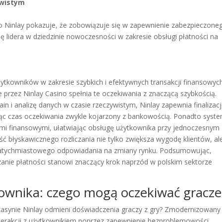
ywistym
 Ninlay pokazuje, że zobowiązuje się w zapewnienie zabezpieczone
ę lidera w dziedzinie nowoczesności w zakresie obsługi płatności na
ytkowników w zakresie szybkich i efektywnych transakcji finansowyc
przez Ninlay Casino spełnia te oczekiwania z znaczącą szybkością.
n i analizę danych w czasie rzeczywistym, Ninlay zapewnia finalizac
cając czas oczekiwania zwykle kojarzony z bankowością. Ponadto syst
mami finansowymi, ułatwiając obsługę użytkownika przy jednoczesnym
ć błyskawicznego rozliczania nie tylko zwiększa wygodę klientów, al
natychmiastowego odpowiadania na zmiany rynku. Podsumowując,
anie płatności stanowi znaczący krok naprzód w polskim sektorze
ownika: czego mogą oczekiwać gracze
kasynie Ninlay odmieni doświadczenia graczy z gry? Zmodernizowany
terakcji z użytkownikiem poprzez zapewnienie bezproblemowości