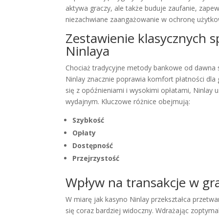
aktywa graczy, ale także buduje zaufanie, zape
niezachwiane zaangażowanie w ochronę użytko
Zestawienie klasycznych
Ninlaya
Chociaż tradycyjne metody bankowe od dawna s
Ninlay znacznie poprawia komfort płatności dla
się z opóźnieniami i wysokimi opłatami, Ninlay 
wydajnym. Kluczowe różnice obejmują:
Szybkość
Opłaty
Dostępność
Przejrzystość
Wpływ na transakcje w grac
W miarę jak kasyno Ninlay przekształca przetwarz
się coraz bardziej widoczny. Wdrażając zoptyma