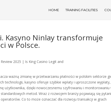
HOME
TRAINING FACILITIES
CO
. Kasyno Ninlay transformuje
ci w Polsce.
cza ważną zmianę w przetwarzaniu płatności w polskim sektorze gi
ch technologii, kasyno oferuje szybkie wpłaty i uproszczone wypłaty,
ronę użytkownika, dzięki nowoczesnemu szyfrowaniu i monitorowaniu
le standardowych metod. Wraz z rozwojem branży pojawiają się pytan
i operatorów. Co to może oznaczać dla rozwoju transakcji w grach