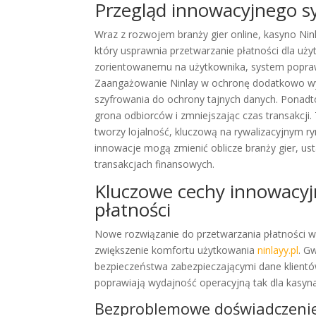
Przegląd innowacyjnego 
Wraz z rozwojem branży gier online, kasyno Ni
który usprawnia przetwarzanie płatności dla uży
zorientowanemu na użytkownika, system poprawi
Zaangażowanie Ninlay w ochronę dodatkowo wyr
szyfrowania do ochrony tajnych danych. Ponadt
grona odbiorców i zmniejszając czas transakcji.
tworzy lojalność, kluczową na rywalizacyjnym r
innowacje mogą zmienić oblicze branży gier, us
transakcjach finansowych.
Kluczowe cechy innowacyj
płatności
Nowe rozwiązanie do przetwarzania płatności w k
zwiększenie komfortu użytkowania
ninlayy.pl
. G
bezpieczeństwa zabezpieczającymi dane klient
poprawiają wydajność operacyjną tak dla kasyna,
Bezproblemowe doświadczenie