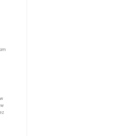
kim
ów
ów
bez