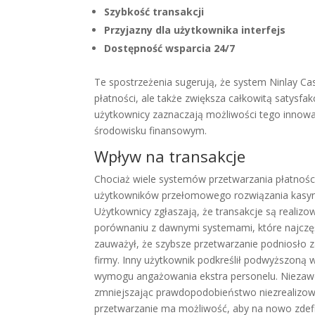
Szybkość transakcji
Przyjazny dla użytkownika interfejs
Dostępność wsparcia 24/7
Te spostrzeżenia sugerują, że system Ninlay Ca
płatności, ale także zwiększa całkowitą satysfa
użytkownicy zaznaczają możliwości tego innowac
środowisku finansowym.
Wpływ na transakcje
Chociaż wiele systemów przetwarzania płatności 
użytkowników przełomowego rozwiązania kasyna
Użytkownicy zgłaszają, że transakcje są realiz
porównaniu z dawnymi systemami, które najczęśc
zauważył, że szybsze przetwarzanie podniosło 
firmy. Inny użytkownik podkreślił podwyższoną 
wymogu angażowania ekstra personelu. Niezawod
zmniejszając prawdopodobieństwo niezrealizowan
przetwarzanie ma możliwość, aby na nowo zdef