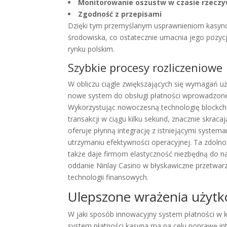
Monitorowanie oszustw w czasie rzecz
Zgodność z przepisami
Dzięki tym przemyślanym usprawnieniom kasyno
środowiska, co ostatecznie umacnia jego pozycj
rynku polskim.
Szybkie procesy rozliczeniowe
W obliczu ciągle zwiększających się wymagań uż
nowe system do obsługi płatności wprowadzone 
Wykorzystując nowoczesną technologię blockchai
transakcji w ciągu kilku sekund, znacznie skra
oferuje płynną integrację z istniejącymi syste
utrzymaniu efektywności operacyjnej. Ta zdolnoś
także daje firmom elastyczność niezbędną do 
oddanie Ninlay Casino w błyskawiczne przetwarz
technologii finansowych.
Ulepszone wrażenia użytk
W jaki sposób innowacyjny system płatności w 
system płatności kasyna ma na celu poprawę in