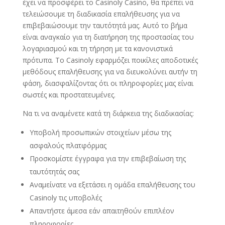
έχει να προσφέρει το Casinoly Casino, θα πρέπει να
τελειώσουμε τη διαδικασία επαλήθευσης για να
επιβεβαιώσουμε την ταυτότητά μας. Αυτό το βήμα
είναι αναγκαίο για τη διατήρηση της προστασίας του
λογαριασμού και τη τήρηση με τα κανονιστικά
πρότυπα. Το Casinoly εφαρμόζει ποικίλες αποδοτικές
μεθόδους επαλήθευσης για να διευκολύνει αυτήν τη
φάση, διασφαλίζοντας ότι οι πληροφορίες μας είναι
σωστές και προστατευμένες.
Να τι να αναμένετε κατά τη διάρκεια της διαδικασίας:
Υποβολή προσωπικών στοιχείων μέσω της
ασφαλούς πλατφόρμας
Προσκομίστε έγγραφα για την επιβεβαίωση της
ταυτότητάς σας
Αναμείνατε να εξετάσει η ομάδα επαλήθευσης του
Casinoly τις υποβολές
Απαντήστε άμεσα εάν απαιτηθούν επιπλέον
πληροφορίες