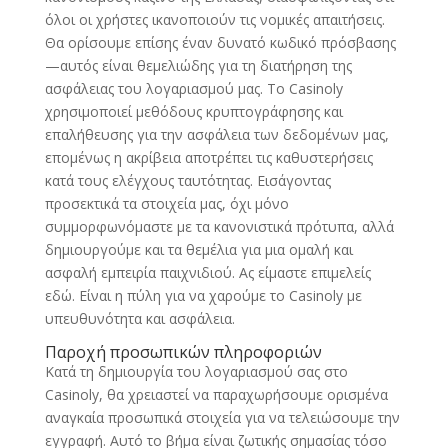
όλοι οι χρήστες ικανοποιούν τις νομικές απαιτήσεις.
Θα ορίσουμε επίσης έναν δυνατό κωδικό πρόσβασης
—αυτός είναι θεμελιώδης για τη διατήρηση της
ασφάλειας του λογαριασμού μας. Το Casinoly
χρησιμοποιεί μεθόδους κρυπτογράφησης και
επαλήθευσης για την ασφάλεια των δεδομένων μας,
επομένως η ακρίβεια αποτρέπει τις καθυστερήσεις
κατά τους ελέγχους ταυτότητας. Εισάγοντας
προσεκτικά τα στοιχεία μας, όχι μόνο
συμμορφωνόμαστε με τα κανονιστικά πρότυπα, αλλά
δημιουργούμε και τα θεμέλια για μια ομαλή και
ασφαλή εμπειρία παιχνιδιού. Ας είμαστε επιμελείς
εδώ. Είναι η πύλη για να χαρούμε το Casinoly με
υπευθυνότητα και ασφάλεια.
Παροχή προσωπικών πληροφοριών
Κατά τη δημιουργία του λογαριασμού σας στο
Casinoly, θα χρειαστεί να παραχωρήσουμε ορισμένα
αναγκαία προσωπικά στοιχεία για να τελειώσουμε την
εγγραφή. Αυτό το βήμα είναι ζωτικής σημασίας τόσο