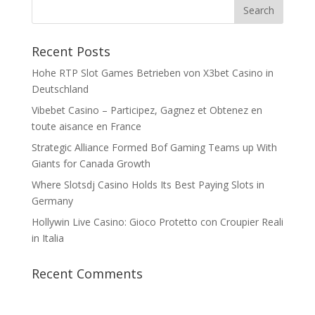
Recent Posts
Hohe RTP Slot Games Betrieben von X3bet Casino in
Deutschland
Vibebet Casino – Participez, Gagnez et Obtenez en
toute aisance en France
Strategic Alliance Formed Bof Gaming Teams up With
Giants for Canada Growth
Where Slotsdj Casino Holds Its Best Paying Slots in
Germany
Hollywin Live Casino: Gioco Protetto con Croupier Reali
in Italia
Recent Comments