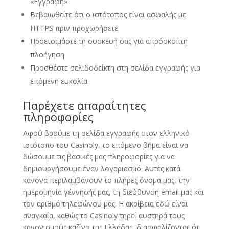
«Εγγραφή»
Βεβαιωθείτε ότι ο ιστότοπος είναι ασφαλής με
HTTPS πριν προχωρήσετε
Προετοιμάστε τη συσκευή σας για απρόσκοπτη
πλοήγηση
Προσθέστε σελιδοδείκτη στη σελίδα εγγραφής για
επόμενη ευκολία
Παρέχετε απαραίτητες
πληροφορίες
Αφού βρούμε τη σελίδα εγγραφής στον ελληνικό
ιστότοπο του Casinoly, το επόμενο βήμα είναι να
δώσουμε τις βασικές μας πληροφορίες για να
δημιουργήσουμε έναν λογαριασμό. Αυτές κατά
κανόνα περιλαμβάνουν το πλήρες όνομά μας, την
ημερομηνία γέννησής μας, τη διεύθυνση email μας και
τον αριθμό τηλεφώνου μας. Η ακρίβεια εδώ είναι
αναγκαία, καθώς το Casinoly τηρεί αυστηρά τους
κανονισμούς καζίνο της Ελλάδας, διασφαλίζοντας ότι