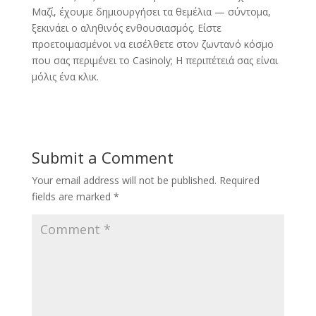
Μαζί, έχουμε δημιουργήσει τα θεμέλια — σύντομα,
ξεκινάει ο αληθινός ενθουσιασμός. Είστε
προετοιμασμένοι να εισέλθετε στον ζωντανό κόσμο
που σας περιμένει το Casinoly; Η περιπέτειά σας είναι
μόλις ένα κλικ.
Submit a Comment
Your email address will not be published.
Required
fields are marked
*