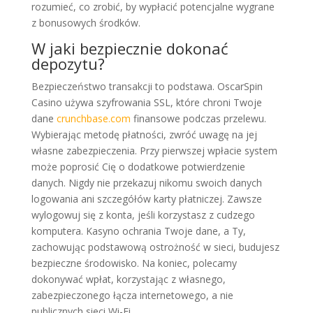
rozumieć, co zrobić, by wypłacić potencjalne wygrane
z bonusowych środków.
W jaki bezpiecznie dokonać
depozytu?
Bezpieczeństwo transakcji to podstawa. OscarSpin
Casino używa szyfrowania SSL, które chroni Twoje
dane
crunchbase.com
finansowe podczas przelewu.
Wybierając metodę płatności, zwróć uwagę na jej
własne zabezpieczenia. Przy pierwszej wpłacie system
może poprosić Cię o dodatkowe potwierdzenie
danych. Nigdy nie przekazuj nikomu swoich danych
logowania ani szczegółów karty płatniczej. Zawsze
wylogowuj się z konta, jeśli korzystasz z cudzego
komputera. Kasyno ochrania Twoje dane, a Ty,
zachowując podstawową ostrożność w sieci, budujesz
bezpieczne środowisko. Na koniec, polecamy
dokonywać wpłat, korzystając z własnego,
zabezpieczonego łącza internetowego, a nie
publicznych sieci Wi-Fi.