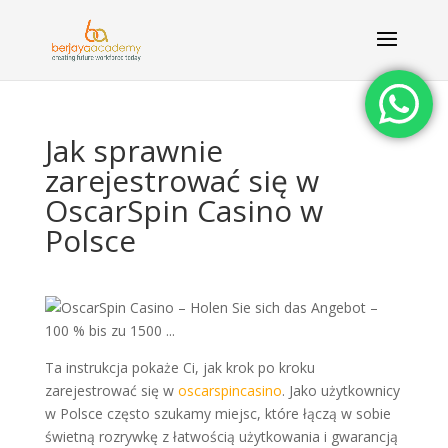
Jak sprawnie
zarejestrować się w
OscarSpin Casino w
Polsce
Ta instrukcja pokaże Ci, jak krok po kroku
zarejestrować się w
oscarspincasino
. Jako użytkownicy
w Polsce często szukamy miejsc, które łączą w sobie
świetną rozrywkę z łatwością użytkowania i gwarancją