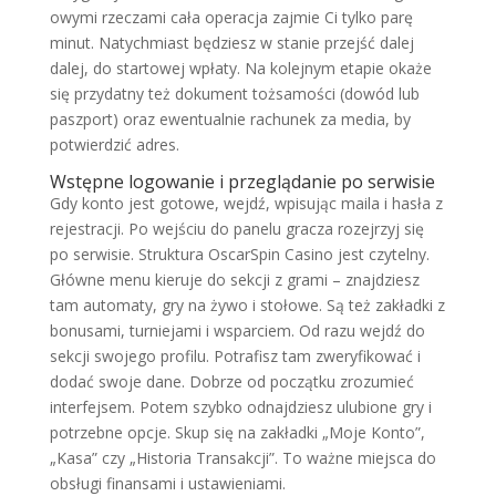
owymi rzeczami cała operacja zajmie Ci tylko parę
minut. Natychmiast będziesz w stanie przejść dalej
dalej, do startowej wpłaty. Na kolejnym etapie okaże
się przydatny też dokument tożsamości (dowód lub
paszport) oraz ewentualnie rachunek za media, by
potwierdzić adres.
Wstępne logowanie i przeglądanie po serwisie
Gdy konto jest gotowe, wejdź, wpisując maila i hasła z
rejestracji. Po wejściu do panelu gracza rozejrzyj się
po serwisie. Struktura OscarSpin Casino jest czytelny.
Główne menu kieruje do sekcji z grami – znajdziesz
tam automaty, gry na żywo i stołowe. Są też zakładki z
bonusami, turniejami i wsparciem. Od razu wejdź do
sekcji swojego profilu. Potrafisz tam zweryfikować i
dodać swoje dane. Dobrze od początku zrozumieć
interfejsem. Potem szybko odnajdziesz ulubione gry i
potrzebne opcje. Skup się na zakładki „Moje Konto”,
„Kasa” czy „Historia Transakcji”. To ważne miejsca do
obsługi finansami i ustawieniami.