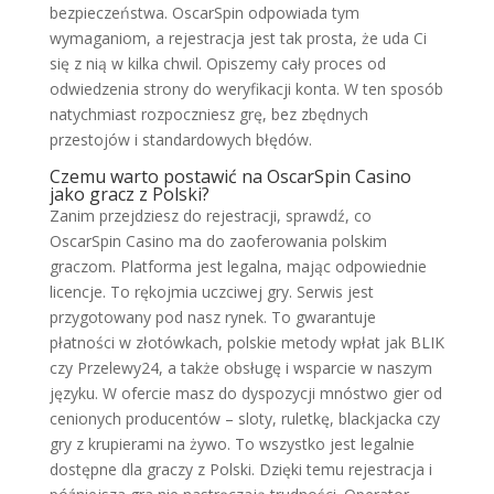
bezpieczeństwa. OscarSpin odpowiada tym
wymaganiom, a rejestracja jest tak prosta, że uda Ci
się z nią w kilka chwil. Opiszemy cały proces od
odwiedzenia strony do weryfikacji konta. W ten sposób
natychmiast rozpoczniesz grę, bez zbędnych
przestojów i standardowych błędów.
Czemu warto postawić na OscarSpin Casino
jako gracz z Polski?
Zanim przejdziesz do rejestracji, sprawdź, co
OscarSpin Casino ma do zaoferowania polskim
graczom. Platforma jest legalna, mając odpowiednie
licencje. To rękojmia uczciwej gry. Serwis jest
przygotowany pod nasz rynek. To gwarantuje
płatności w złotówkach, polskie metody wpłat jak BLIK
czy Przelewy24, a także obsługę i wsparcie w naszym
języku. W ofercie masz do dyspozycji mnóstwo gier od
cenionych producentów – sloty, ruletkę, blackjacka czy
gry z krupierami na żywo. To wszystko jest legalnie
dostępne dla graczy z Polski. Dzięki temu rejestracja i