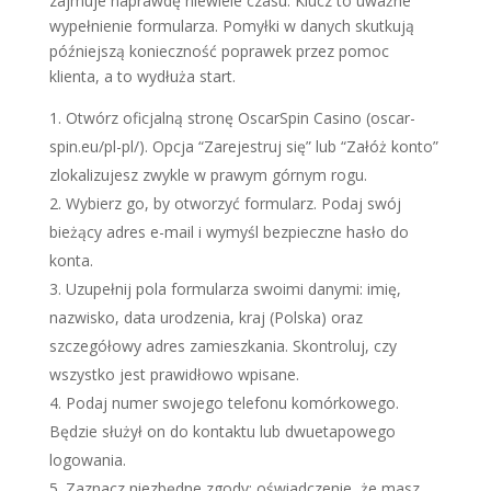
zajmuje naprawdę niewiele czasu. Klucz to uważne
wypełnienie formularza. Pomyłki w danych skutkują
późniejszą konieczność poprawek przez pomoc
klienta, a to wydłuża start.
Otwórz oficjalną stronę OscarSpin Casino (oscar-
spin.eu/pl-pl/). Opcja “Zarejestruj się” lub “Załóż konto”
zlokalizujesz zwykle w prawym górnym rogu.
Wybierz go, by otworzyć formularz. Podaj swój
bieżący adres e-mail i wymyśl bezpieczne hasło do
konta.
Uzupełnij pola formularza swoimi danymi: imię,
nazwisko, data urodzenia, kraj (Polska) oraz
szczegółowy adres zamieszkania. Skontroluj, czy
wszystko jest prawidłowo wpisane.
Podaj numer swojego telefonu komórkowego.
Będzie służył on do kontaktu lub dwuetapowego
logowania.
Zaznacz niezbędne zgody: oświadczenie, że masz