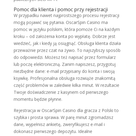
Pomoc dla klienta i pomoc przy rejestracji
W przypadku nawet najprostszego procesu rejestracji
mogą pojawić się pytania. OscarSpin Casino ma
pomoc w języku polskim, która pomoże Ci na każdym
kroku – od założenia konta po wypłatę. Dobrze jest
wiedzieć, jak i kiedy ją osiągnąć. Obsługa klienta działa
przeważnie przez czat na żywo. To najszybszy sposób
do odpowiedzi. Możesz też napisać przez formularz
lub poczę elektroniczną. Zanim napiszesz, przygotuj
niezbędne dane: e-mail przypisany do konta i swoją
ksywkę. Profesjonalna obsługa rozwiąże znakomitą
część problemów w zaledwie kilka minut. W rezultacie
Twoje doświadczenie z kasynem od pierwszego
momentu będzie płynne.
Rejestracja w OscarSpin Casino dla gracza z Polski to
szybka i prosta sprawa. W parę minut zgromadzisz
dane, wypełnisz ankietę, zweryfikujesz e-mail i
dokonasz pierwszego depozytu. Idealne