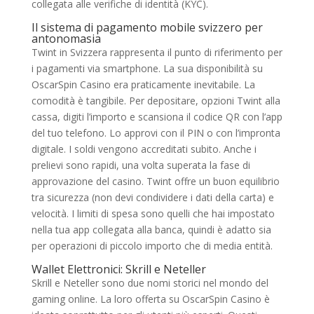
collegata alle verifiche di identità (KYC).
Il sistema di pagamento mobile svizzero per
antonomasia
Twint in Svizzera rappresenta il punto di riferimento per
i pagamenti via smartphone. La sua disponibilità su
OscarSpin Casino era praticamente inevitabile. La
comodità è tangibile. Per depositare, opzioni Twint alla
cassa, digiti l’importo e scansiona il codice QR con l’app
del tuo telefono. Lo approvi con il PIN o con l’impronta
digitale. I soldi vengono accreditati subito. Anche i
prelievi sono rapidi, una volta superata la fase di
approvazione del casino. Twint offre un buon equilibrio
tra sicurezza (non devi condividere i dati della carta) e
velocità. I limiti di spesa sono quelli che hai impostato
nella tua app collegata alla banca, quindi è adatto sia
per operazioni di piccolo importo che di media entità.
Wallet Elettronici: Skrill e Neteller
Skrill e Neteller sono due nomi storici nel mondo del
gaming online. La loro offerta su OscarSpin Casino è