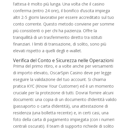
l’attesa è molto più lunga. Una volta che il casino
conferma (entro 24 ore), il bonifico d’uscita impiega
altri 2-5 giorni lavorativi per essere accreditato sul tuo
conto corrente. Questo metodo conviene per somme
più consistenti o per chi ha pazienza. Offre la
tranquillità di un trasferimento diretto tra istituti
finanziari. I limiti di transazione, di solito, sono più
elevati rispetto a quelli degli e-wallet.
Verifica del Conto e Sicurezza nelle Operazioni
Prima del primo ritiro, e a volte anche per versamenti
di importo elevato, OscarSpin Casino deve per legge
eseguire la validazione del tuo account. Si chiama
pratica KYC (Know Your Customer) ed è un momento
cruciale per la protezione di tutti. Dovrai fornire alcuni
documenti: una copia di un documento d’identità valido
(passaporto o carta d’identità), una attestazione di
residenza (una bolletta recente) e, in certi casi, una
foto della carta di pagamento impiegata (con i numeri
centrali oscurati). Il team di supporto richiede di solito