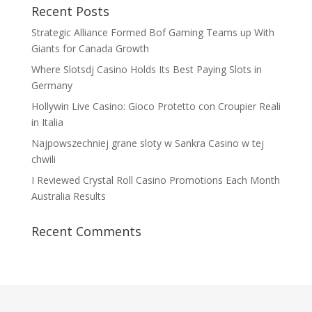
Recent Posts
Strategic Alliance Formed Bof Gaming Teams up With
Giants for Canada Growth
Where Slotsdj Casino Holds Its Best Paying Slots in
Germany
Hollywin Live Casino: Gioco Protetto con Croupier Reali
in Italia
Najpowszechniej grane sloty w Sankra Casino w tej
chwili
I Reviewed Crystal Roll Casino Promotions Each Month
Australia Results
Recent Comments