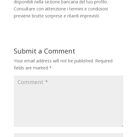
disponibili nella sezione bancaria del tuo profilo.
Consultare con attenzione i termini e condizioni
previene brutte sorprese e ritardi imprevisti.
Submit a Comment
Your email address will not be published.
Required
fields are marked
*