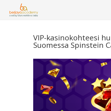
VIP-kasinokohteesi h
Suomessa Spinstein C