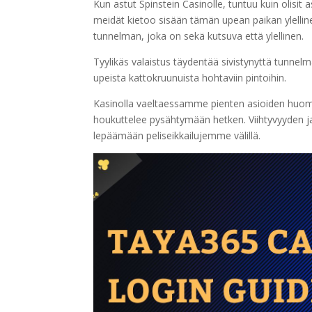
Kun astut Spinstein Casinolle, tuntuu kuin olisit
meidät kietoo sisään tämän upean paikan ylellin
tunnelman, joka on sekä kutsuva että ylellinen.
Tyylikäs valaistus täydentää sivistynyttä tunne
upeista kattokruunuista hohtaviin pintoihin.
Kasinolla vaeltaessamme pienten asioiden huom
houkuttelee pysähtymään hetken. Viihtyvyyden ja 
lepäämään peliseikkailujemme välillä.