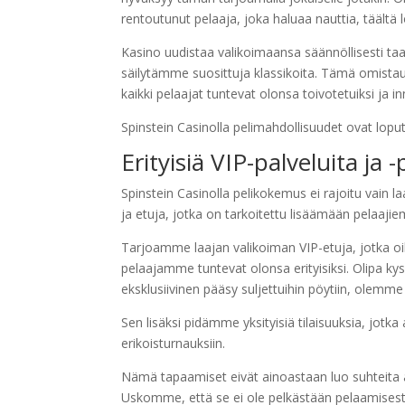
rentoutunut pelaaja, joka haluaa nauttia, täältä l
Kasino uudistaa valikoimaansa säännöllisesti taa
säilytämme suosittuja klassikoita. Tämä omistautu
kaikki pelaajat tuntevat olonsa toivotetuiksi ja
Spinstein Casinolla pelimahdollisuudet ovat lopu
Erityisiä VIP-palveluita ja -
Spinstein Casinolla pelikokemus ei rajoitu vain l
ja etuja, jotka on tarkoitettu lisäämään pelaaji
Tarjoamme laajan valikoiman VIP-etuja, jotka oik
pelaajamme tuntevat olonsa erityisiksi. Olipa ky
eksklusiivinen pääsy suljettuihin pöytiin, olemme
Sen lisäksi pidämme yksityisiä tilaisuuksia, jotka
erikoisturnauksiin.
Nämä tapaamiset eivät ainoastaan luo suhteita 
Uskomme, että se ei ole pelkästään pelaamisesta