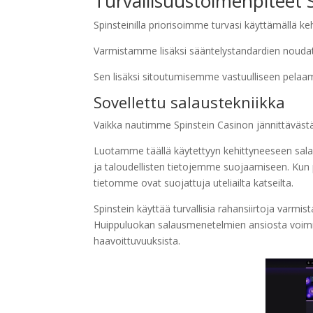
Turvallisuustoimenpiteet 
Spinsteinilla priorisoimme turvasi käyttämällä ke
Varmistamme lisäksi sääntelystandardien noudatt
Sen lisäksi sitoutumisemme vastuulliseen pelaami
Sovellettu salaustekniikka
Vaikka nautimme Spinstein Casinon jännittävästä
Luotamme täällä käytettyyn kehittyneeseen salau
ja taloudellisten tietojemme suojaamiseen. Kun
tietomme ovat suojattuja uteliailta katseilta.
Spinstein käyttää turvallisia rahansiirtoja varmi
Huippuluokan salausmenetelmien ansiosta voim
haavoittuvuuksista.