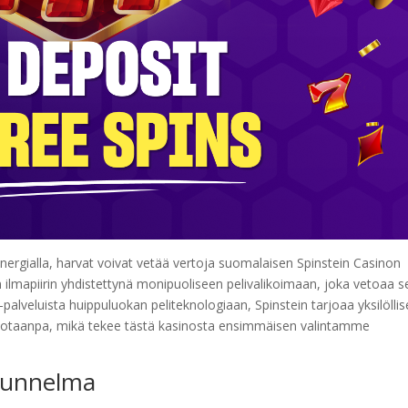
energialla, harvat voivat vetää vertoja suomalaisen Spinstein Casinon
n ilmapiirin yhdistettynä monipuoliseen pelivalikoimaan, joka vetoaa 
IP-palveluista huippuluokan peliteknologiaan, Spinstein tarjoaa yksilölli
atsotaanpa, mikä tekee tästä kasinosta ensimmäisen valintamme
 tunnelma