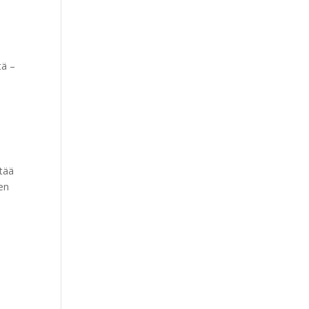
tä –
ttää
jen