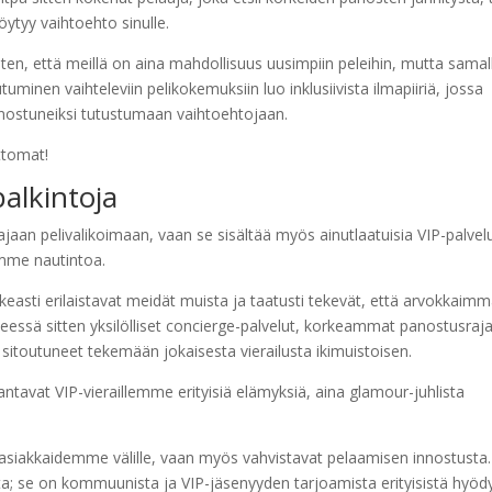
öytyy vaihtoehto sinulle.
ten, että meillä on aina mahdollisuus uusimpiin peleihin, mutta samal
minen vaihteleviin pelikokemuksiin luo inklusiivista ilmapiiriä, jossa
 innostuneiksi tutustumaan vaihtoehtojaan.
ttomat!
palkintoja
aajaan pelivalikoimaan, vaan se sisältää myös ainutlaatuisia VIP-palvel
emme nautintoa.
easti erilaistavat meidät muista ja taatusti tekevät, että arvokkaimm
seessä sitten yksilölliset concierge-palvelut, korkeammat panostusraja
 sitoutuneet tekemään jokaisesta vierailusta ikimuistoisen.
 antavat VIP-vieraillemme erityisiä elämyksiä, aina glamour-juhlista
asiakkaidemme välille, vaan myös vahvistavat pelaamisen innostusta.
; se on kommuunista ja VIP-jäsenyyden tarjoamista erityisistä hyödy