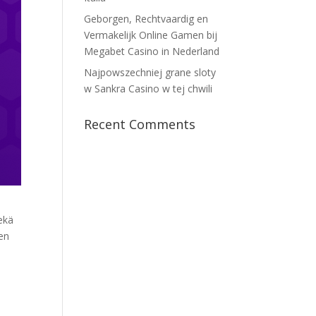
Geborgen, Rechtvaardig en
Vermakelijk Online Gamen bij
Megabet Casino in Nederland
Najpowszechniej grane sloty
w Sankra Casino w tej chwili
Recent Comments
sekä
sen