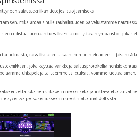
Spinsteinissa
hittyneen salaustekniikan tietojesi suojaamiseksi.
amisen, mikä antaa sinulle rauhallisuuden palveluistamme nauttiessa
seen edistää luomaan turvallisen ja miellyttävän ympäristön jokaisel
 tunnelmasta, turvallisuuden takaaminen on meidän ensisijaisen tärk
stekniikkaan, joka käyttää vankkoja salausprotokollia henkilökohtai
 pelaamme uhkapelejä tai teemme talletuksia, voimme luottaa siihen,
staakseen, että jokainen uhkapelimme on sekä jännittävä että turvallin
me syventyä pelikokemukseen murehtimatta mahdollisista