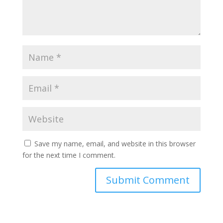
Save my name, email, and website in this browser
for the next time I comment.