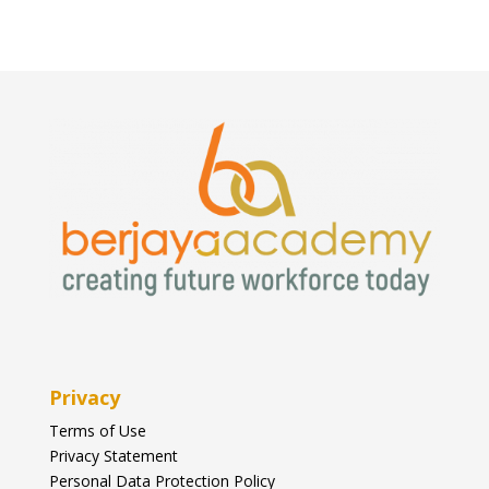
Privacy
Terms of Use
Privacy Statement
Personal Data Protection Policy