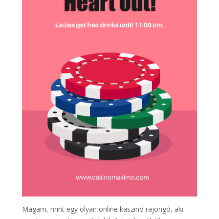
Magam, mint egy olyan online kaszinó rajongó, aki