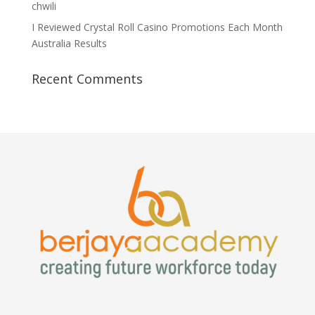
chwili
I Reviewed Crystal Roll Casino Promotions Each Month
Australia Results
Recent Comments