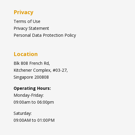
Privacy
Terms of Use
Privacy Statement
Personal Data Protection Policy
Location
Blk
808 French Rd,
Kitchener Complex,
#03-27,
Singapore 200808
Operating Hours:
Monday-Friday:
09:00am to 06:00pm
Saturday:
09:00AM to 01:00PM