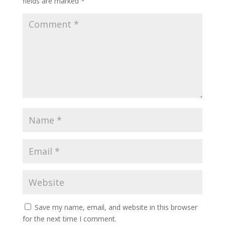
fields are marked
*
Save my name, email, and website in this browser
for the next time I comment.