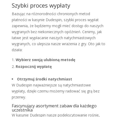
Szybki proces wypłaty
Bazując na różnorodności chronionych metod
płatności w kasynie Dudespin, szybki proces wypłat
zapewnia, że będziemy mogli mieć dostęp do naszych
wygranych bez niekoniecznych opóźnień. Cenimy, jak
łatwe jest wypłacanie naszych natychmiastowych
wygranych, co ulepsza nasze wrażenia z gry. Oto jak to
działa:
Wybierz swoją ulubioną metodę
Rozpocznij wypłatę
Otrzymuj środki natychmiast
W Dudespin najważniejsze są natychmiastowe
wypłaty, dzięki czemu możemy radować się grą bez
przerwy.
Fascynujący asortyment zabaw dla każdego
uczestnika
W kasynie Dudespin nasze podekscytowanie rośnie,