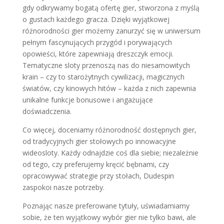
gdy odkrywamy bogatą ofertę gier, stworzona z myślą
o gustach każdego gracza. Dzięki wyjątkowej
różnorodności gier możemy zanurzyć się w uniwersum
pełnym fascynujących przygód i porywających
opowieści, które zapewniają dreszczyk emocji.
Tematyczne sloty przenoszą nas do niesamowitych
krain – czy to starożytnych cywilizacji, magicznych
światów, czy kinowych hitów – każda z nich zapewnia
unikalne funkcje bonusowe i angażujące
doświadczenia.
Co więcej, doceniamy różnorodność dostępnych gier,
od tradycyjnych gier stołowych po innowacyjne
wideosloty. Każdy odnajdzie coś dla siebie; niezależnie
od tego, czy preferujemy kręcić bębnami, czy
opracowywać strategie przy stołach, Dudespin
zaspokoi nasze potrzeby.
Poznając nasze preferowane tytuły, uświadamiamy
sobie, że ten wyjątkowy wybór gier nie tylko bawi, ale