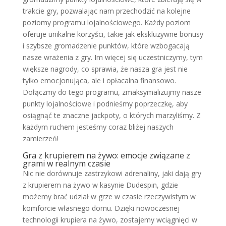
trakcie gry, pozwalając nam przechodzić na kolejne
poziomy programu lojalnościowego. Każdy poziom
oferuje unikalne korzyści, takie jak ekskluzywne bonusy
i szybsze gromadzenie punktów, które wzbogacają
nasze wrażenia z gry. Im więcej się uczestniczymy, tym
większe nagrody, co sprawia, że nasza gra jest nie
tylko emocjonująca, ale i opłacalna finansowo.
Dołączmy do tego programu, zmaksymalizujmy nasze
punkty lojalnościowe i podnieśmy poprzeczkę, aby
osiągnąć te znaczne jackpoty, o których marzyliśmy. Z
każdym ruchem jesteśmy coraz bliżej naszych
zamierzeń!
Gra z krupierem na żywo: emocje związane z
grami w realnym czasie
Nic nie dorównuje zastrzykowi adrenaliny, jaki dają gry
z krupierem na żywo w kasynie Dudespin, gdzie
możemy brać udział w grze w czasie rzeczywistym w
komforcie własnego domu. Dzięki nowoczesnej
technologii krupiera na żywo, zostajemy wciągnięci w