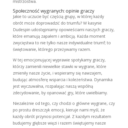
mistrzostwa.
Społeczność wygranych: opinie graczy
Jakie to uczucie być częścią grupy, w której każdy
obrót może doprowadzić do triumfu? W kasynie
Dudespin udostępniamy opowieściami naszych graczy,
które emanują zapałem i ambicją. Każda moment
zwycięstwa to nie tylko nasze indywidualne triumf; to
świętowanie, którego przeżywamy razem.
W tej emocjonującej wyprawie spotykamy graczy,
którzy zamienili niewielkie stawki w wygrane, które
zmieniły nasze życie, i wspieramy się nawzajem,
budując atmosferę wsparcia i koleżeństwa. Dynamika
jest wyczuwalna, rozpalając naszą wspólną
zdecydowanie, by opanować gry, które uwielbiamy.
Niezależnie od tego, czy chodzi o główne wygrane, czy
po prostu dreszczyk emocji, kieruje nami myśl, że
każdy obrót przynosi potencjał. Z każdym rezultatem
budujemy głębsze więzi i razem świętujemy nasze