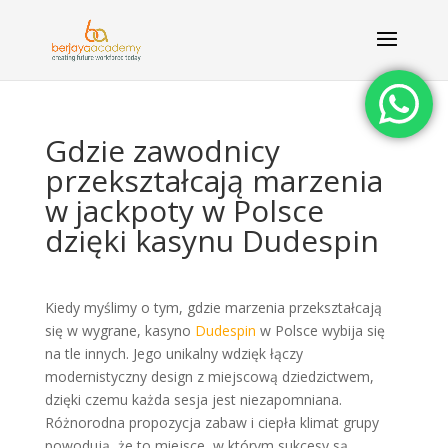
Gdzie zawodnicy
przekształcają marzenia
w jackpoty w Polsce
dzięki kasynu Dudespin
Kiedy myślimy o tym, gdzie marzenia przekształcają
się w wygrane, kasyno
Dudespin
w Polsce wybija się
na tle innych. Jego unikalny wdzięk łączy
modernistyczny design z miejscową dziedzictwem,
dzięki czemu każda sesja jest niezapomniana.
Różnorodna propozycja zabaw i ciepła klimat grupy
powodują, że to miejsce, w którym sukcesy są