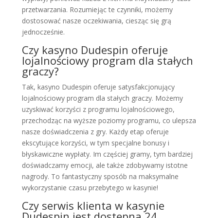
przetwarzania. Rozumiejąc te czynniki, możemy
dostosować nasze oczekiwania, ciesząc się grą
jednocześnie.
Czy kasyno Dudespin oferuje
lojalnościowy program dla stałych
graczy?
Tak, kasyno Dudespin oferuje satysfakcjonujący
lojalnościowy program dla stałych graczy. Możemy
uzyskiwać korzyści z programu lojalnościowego,
przechodząc na wyższe poziomy programu, co ulepsza
nasze doświadczenia z gry. Każdy etap oferuje
ekscytujące korzyści, w tym specjalne bonusy i
błyskawiczne wypłaty. Im częściej gramy, tym bardziej
doświadczamy emocji, ale także zdobywamy istotne
nagrody. To fantastyczny sposób na maksymalne
wykorzystanie czasu przebytego w kasynie!
Czy serwis klienta w kasynie
Dudespin jest dostępna 24