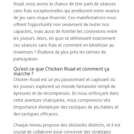
Road, nous avons la chance de tirer parti de séances
sans frais exceptionnelles qui améliorent notre vivance
de jeu sans risque financier. Ces manifestations nous
offrent l’opportunité non seulement de tester nos
capacités, mais aussi de fortifier les connexions entre
les joueurs. Alors, en quoi se définissent exactement
ces séances sans frais et comment en bénéficier au
maximum ? Étudions de plus près les termes de
participation.
Qu’est-ce que Chicken Road et comment ça
marche ?
Chicken Road est un jeu passionnant et captivant où
les joueurs explorent un monde fantaisiste rempli de
épreuves et de récompenses. En nous enfonçant dans
cette aventure chatoyante, nous comprenons vite
l’importance d’employer des tactiques de jeu fiables et
des tactiques efficaces.
Chaque niveau propose des obstacles distincts, et il est
crucial de collaborer pour concevoir des stratégies