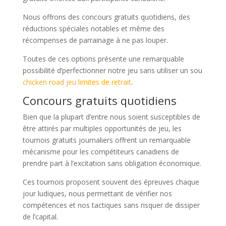
Nous offrons des concours gratuits quotidiens, des
réductions spéciales notables et même des
récompenses de parrainage à ne pas louper.
Toutes de ces options présente une remarquable
possibilité d’perfectionner notre jeu sans utiliser un sou
chicken road jeu limites de retrait
.
Concours gratuits quotidiens
Bien que la plupart d’entre nous soient susceptibles de
être attirés par multiples opportunités de jeu, les
tournois gratuits journaliers offrent un remarquable
mécanisme pour les compétiteurs canadiens de
prendre part à l’excitation sans obligation économique.
Ces tournois proposent souvent des épreuves chaque
jour ludiques, nous permettant de vérifier nos
compétences et nos tactiques sans risquer de dissiper
de l’capital.