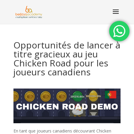
Opportunités de lancer à
titre gracieux au jeu
Chicken Road pour les
joueurs canadiens
En tant que joueurs canadiens découvrant Chicken