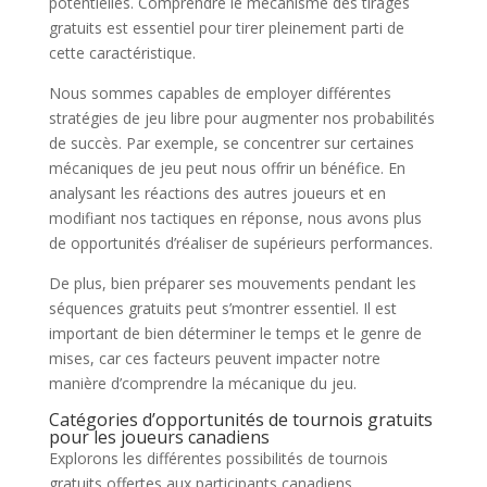
potentielles. Comprendre le mécanisme des tirages
gratuits est essentiel pour tirer pleinement parti de
cette caractéristique.
Nous sommes capables de employer différentes
stratégies de jeu libre pour augmenter nos probabilités
de succès. Par exemple, se concentrer sur certaines
mécaniques de jeu peut nous offrir un bénéfice. En
analysant les réactions des autres joueurs et en
modifiant nos tactiques en réponse, nous avons plus
de opportunités d’réaliser de supérieurs performances.
De plus, bien préparer ses mouvements pendant les
séquences gratuits peut s’montrer essentiel. Il est
important de bien déterminer le temps et le genre de
mises, car ces facteurs peuvent impacter notre
manière d’comprendre la mécanique du jeu.
Catégories d’opportunités de tournois gratuits
pour les joueurs canadiens
Explorons les différentes possibilités de tournois
gratuits offertes aux participants canadiens.