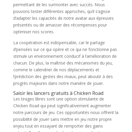
permettant de les surmonter avec succès. Nous
pouvons tester différentes approches, qu’il s’agisse
d’adapter les capacités de notre avatar aux épreuves
présentés ou de amasser des récompenses pour
optimiser nos scores.
La coopération est indispensable, car le partage
d’pensées sur ce qui opère et ce qui ne fonctionne pas
stimule un environnement conducif à l’amélioration de
chacun. De plus, la maîtrise des mécanismes du jeu,
comme le calendrier de nos déplacements et
l’prédiction des gestes des rivaux, peut aboutir à des
progrès majeures dans notre manière de jouer.
Saisir les lancers gratuits à Chicken Road
Les tirages libres sont une option stimulante de
Chicken Road qui peut significativement augmenter
notre parcours de jeu. Ces opportunités nous offrent la
possibilité de jouer sans mettre en jeu notre propre
enjeu tout en essayant de remporter des gains