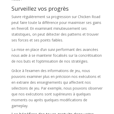
Surveillez vos progrès
Suivre régulièrement sa progression sur Chicken Road
peut faire toute la différence pour maximiser ses gains
en freeroll. En examinant minutieusement ses
statistiques, on peut détecter des patterns et trouver
ses forces et ses points faibles.
La mise en place d’un suivi performant des avancées
nous aide à se maintenir focalisés sur la concrétisation
de nos buts et l’optimisation de nos stratégies.
Grâce à l’examen des informations de jeu, nous
pouvons examiner plus en précision nos exécutions et
en extraire des enseignements qui affectent nos
sélections de jeu. Par exemple, nous pouvons observer
que nos exécutions sont supérieures à quelques
moments ou après quelques modifications de
gameplay.