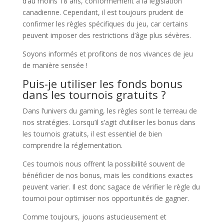
d’au moins 18 ans, conformément à la législation
canadienne. Cependant, il est toujours prudent de
confirmer les règles spécifiques du jeu, car certains
peuvent imposer des restrictions d’âge plus sévères.
Soyons informés et profitons de nos vivances de jeu
de manière sensée !
Puis-je utiliser les fonds bonus
dans les tournois gratuits ?
Dans l’univers du gaming, les règles sont le terreau de
nos stratégies. Lorsqu’il s’agit d’utiliser les bonus dans
les tournois gratuits, il est essentiel de bien
comprendre la réglementation.
Ces tournois nous offrent la possibilité souvent de
bénéficier de nos bonus, mais les conditions exactes
peuvent varier. Il est donc sagace de vérifier le règle du
tournoi pour optimiser nos opportunités de gagner.
Comme toujours, jouons astucieusement et