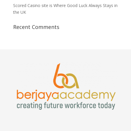
Scored Casino site is Where Good Luck Always Stays in
the UK
Recent Comments