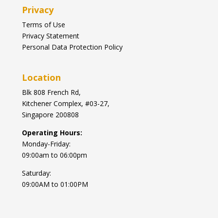
Privacy
Terms of Use
Privacy Statement
Personal Data Protection Policy
Location
Blk
808 French Rd,
Kitchener Complex,
#03-27,
Singapore 200808
Operating Hours:
Monday-Friday:
09:00am to 06:00pm
Saturday:
09:00AM to 01:00PM