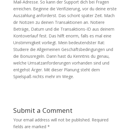
Mail-Adresse. So kann der Support dich bei Fragen
erreichen. Beginne die Verifizierung, vor du deine erste
Auszahlung anforderst. Das schont später Zeit. Mach
dir Notizen zu deinen Transaktionen an. Notiere
Beträge, Datum und die Transaktions-ID aus deinem
Kontoverlauf fest. Das hilft enorm, falls es mal eine
Unstimmigkeit vorliegt. Mein bedeutendster Rat:
Studiere die Allgemeinen Geschäftsbedingungen und
die Bonusregeln. Dann hast du Kenntnis du genau,
welche Umsatzanforderungen vorhanden sind und
entgehst Ärger. Mit dieser Planung steht dem
Spielspaß nichts mehr im Wege.
Submit a Comment
Your email address will not be published.
Required
fields are marked
*