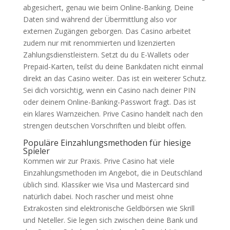
abgesichert, genau wie beim Online-Banking. Deine
Daten sind während der Übermittlung also vor
externen Zugängen geborgen. Das Casino arbeitet
zudem nur mit renommierten und lizenzierten
Zahlungsdienstleistern. Setzt du du E-Wallets oder
Prepaid-Karten, teilst du deine Bankdaten nicht einmal
direkt an das Casino weiter. Das ist ein weiterer Schutz.
Sei dich vorsichtig, wenn ein Casino nach deiner PIN
oder deinem Online-Banking-Passwort fragt. Das ist
ein klares Warnzeichen. Prive Casino handelt nach den
strengen deutschen Vorschriften und bleibt offen.
Populäre Einzahlungsmethoden für hiesige
Spieler
Kommen wir zur Praxis. Prive Casino hat viele
Einzahlungsmethoden im Angebot, die in Deutschland
üblich sind. Klassiker wie Visa und Mastercard sind
natürlich dabei. Noch rascher und meist ohne
Extrakosten sind elektronische Geldbörsen wie Skrill
und Neteller. Sie legen sich zwischen deine Bank und