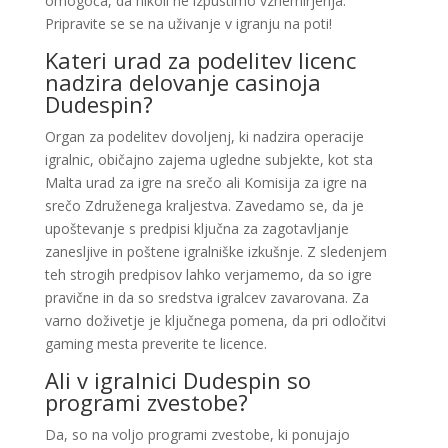
omogoča, da nikoli ne izpustimo vznemirjenja.
Pripravite se se na uživanje v igranju na poti!
Kateri urad za podelitev licenc
nadzira delovanje casinoja
Dudespin?
Organ za podelitev dovoljenj, ki nadzira operacije
igralnic, običajno zajema ugledne subjekte, kot sta
Malta urad za igre na srečo ali Komisija za igre na
srečo Združenega kraljestva. Zavedamo se, da je
upoštevanje s predpisi ključna za zagotavljanje
zanesljive in poštene igralniške izkušnje. Z sledenjem
teh strogih predpisov lahko verjamemo, da so igre
pravične in da so sredstva igralcev zavarovana. Za
varno doživetje je ključnega pomena, da pri odločitvi
gaming mesta preverite te licence.
Ali v igralnici Dudespin so
programi zvestobe?
Da, so na voljo programi zvestobe, ki ponujajo