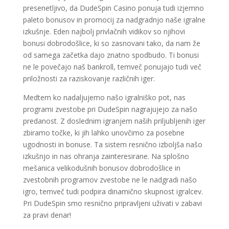
presenetljivo, da DudeSpin Casino ponuja tudi izjemno
paleto bonusov in promocij za nadgradnjo naše igralne
izkušnje. Eden najbolj privlačnih vidikov so njihovi
bonusi dobrodošlice, ki so zasnovani tako, da nam že
od samega začetka dajo znatno spodbudo. Ti bonusi
ne le povečajo naš bankroll, temveč ponujajo tudi več
priložnosti za raziskovanje različnih iger.
Medtem ko nadaljujemo našo igralniško pot, nas
programi zvestobe pri DudeSpin nagrajujejo za našo
predanost. Z doslednim igranjem naših priljubljenih iger
zbiramo točke, ki jih lahko unovčimo za posebne
ugodnosti in bonuse. Ta sistem resnično izboljša našo
izkušnjo in nas ohranja zainteresirane. Na splošno
mešanica velikodušnih bonusov dobrodošlice in
zvestobnih programov zvestobe ne le nadgradi našo
igro, temveč tudi podpira dinamično skupnost igralcev.
Pri DudeSpin smo resnično pripravljeni uživati v zabavi
za pravi denar!