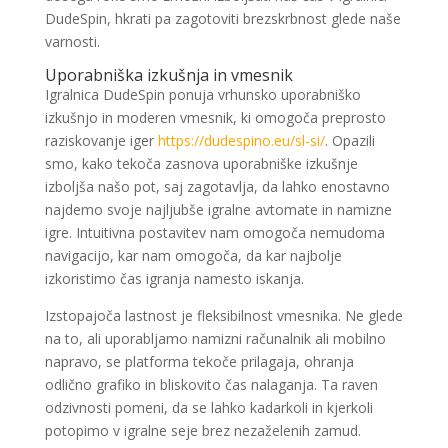
DudeSpin, hkrati pa zagotoviti brezskrbnost glede naše
varnosti.
Uporabniška izkušnja in vmesnik
Igralnica DudeSpin ponuja vrhunsko uporabniško
izkušnjo in moderen vmesnik, ki omogoča preprosto
raziskovanje iger
https://dudespino.eu/sl-si/
. Opazili
smo, kako tekoča zasnova uporabniške izkušnje
izboljša našo pot, saj zagotavlja, da lahko enostavno
najdemo svoje najljubše igralne avtomate in namizne
igre. Intuitivna postavitev nam omogoča nemudoma
navigacijo, kar nam omogoča, da kar najbolje
izkoristimo čas igranja namesto iskanja.
Izstopajoča lastnost je fleksibilnost vmesnika. Ne glede
na to, ali uporabljamo namizni računalnik ali mobilno
napravo, se platforma tekoče prilagaja, ohranja
odlično grafiko in bliskovito čas nalaganja. Ta raven
odzivnosti pomeni, da se lahko kadarkoli in kjerkoli
potopimo v igralne seje brez nezaželenih zamud.