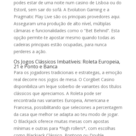
podes estar de uma noite num casino de Lisboa ou do
Estoril, sem sair do sofá. A Evolution Gaming e a
Pragmatic Play Live são os principais provedores aqui.
Asseguram uma produção de alto nível, múltiplas
câmaras e funcionalidades como o “Bet Behind”. Esta
opção permite-te apostar mesmo quando todas as
cadeiras principais estão ocupadas, para nunca
perderes a ação.
Os Jogos Clássicos Imbatíveis: Roleta Europeia,
21 e Ponto e Banca
Para os jogadores tradicionais e estrategas, a emoção
real decorre nos jogos de mesa. O Corgibet Casino
disponibiliza um leque soberbo de variantes dos títulos
clássicos que apreciamos. A Roleta pode ser
encontrada nas variantes Europeia, Americana e
Francesa, possibilitando que seleciones a percentagem
da casa que melhor se adapta ao teu modo de jogar.
O Blackjack oferece muitas mesas com apostas
mínimas e outras para *high rollers*, com escolhas
como Blackjack Clássico, Pontoon ou Double