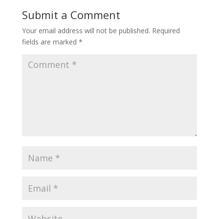
Submit a Comment
Your email address will not be published.
Required
fields are marked
*