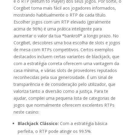
é o RTP (Return to Player) dos seus jogos. Por sorte, o
Corgibet torna mais fácil aos jogadores informados,
mostrando habitualmente o RTP de cada título.
Escolher jogos com um RTP elevado (geralmente
acima de 96%) é uma prática inteligente para
aumentar o valor da tua *bankroll* a longo prazo. No
Corgibet, descobres uma boa escolha de slots e jogos
de mesa com RTPs competitivos. Certos exemplos
destacados incluem certas variantes de blackjack, que
com a estratégia correta oferecem uma vantagem da
casa mínima, e várias slots de provedores reputados
reconhecidas pela sua generosidade. É um sinal de
transparência e de consideração pelo utilizador, que
valoriza tanto a diversão como a justiça. Para te
ajudar, compilei uma pequena lista de categorias de
jogos que normalmente oferecem excelentes RTPs
neste casino:
Blackjack Clássico:
Com a estratégia básica
perfeita, o RTP pode atingir os 99.5%.