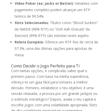
Vídeo Poker (ex: Jacks or Better):
Variantes com
pagamento completo podem alcançar um RTP
teórico de 99.54%.
Slots Selecionadas:
Títulos como “Blood Suckers”
da NetEnt (98% RTP) ou “Ooh Aah Dracula” da
Barcrest (99% RTP) são estrelas neste aspeto.
Roleta Europeia:
Oferece um RTP fixo de cerca de
97.3%, uma das ótimas opções para apostas de
mesa.
Como Decidir o Jogo Perfeito para Ti
Com tantas opções, é complicado saber qual o
primeiro passo. Com base na minha experiência,
ofereço-te um guia fácil para tomares a melhor
decisão. Primeiro, estabelece o teu objetivo: é uma
sessão relaxada, a procura por um grande jackpot ou
o estímulo estratégico? Depois, avalia o teu capital e
escolhe jogos com uma volatilidade apropriada. Slots
de alta volatilidade apresentam pagamentos