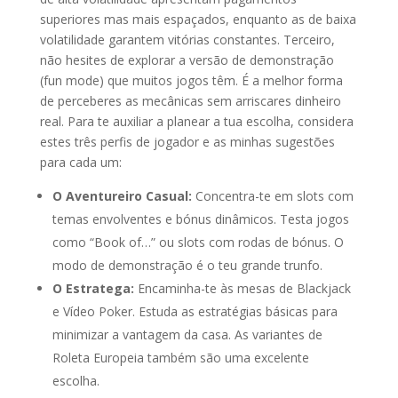
superiores mas mais espaçados, enquanto as de baixa
volatilidade garantem vitórias constantes. Terceiro,
não hesites de explorar a versão de demonstração
(fun mode) que muitos jogos têm. É a melhor forma
de perceberes as mecânicas sem arriscares dinheiro
real. Para te auxiliar a planear a tua escolha, considera
estes três perfis de jogador e as minhas sugestões
para cada um:
O Aventureiro Casual:
Concentra-te em slots com
temas envolventes e bónus dinâmicos. Testa jogos
como “Book of…” ou slots com rodas de bónus. O
modo de demonstração é o teu grande trunfo.
O Estratega:
Encaminha-te às mesas de Blackjack
e Vídeo Poker. Estuda as estratégias básicas para
minimizar a vantagem da casa. As variantes de
Roleta Europeia também são uma excelente
escolha.