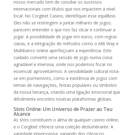
nosso mercado tem de conciliar os sucessos
internacionais com títulos que nos impactem a nível
local. No Corgibet Casino, identifiquei esse equilíbrio.
Eles não se restringem a juntar milhares de jogos;
parecem entender o que nos faz clicar e continuar a
jogar. A possibilidade de jogar em euros, com regras
claras, e a integração de métodos como o MB Way e
Multibanco online aperfeiçoam a experiência. Este
cuidado converte uma sessão de jogo numa coisa
agradável e imersiva, onde nos podemos focar no
essencial: aproveitarmos. A sensibilidade cultural nota-
se em pormenores, como a existência de jogos com
temas de navegações, festas populares ou símbolos
da nossa herança, criando uma ligação emocional que
dificilmente encontro noutras plataformas globais.
Slots Online: Um Universo de Prazer ao Teu
Alcance
As slots constituem o alma de qualquer casino online,
e o Corgibet oferece uma coleção deslumbrante. A
variedade impressiona, variando dos clássicos