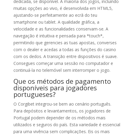
dedicada, se disponível. A maioria dos jogos, incluindo
muitas opções ao vivo, é desenvolvida em HTML5,
ajustando-se perfeitamente ao ecrã do teu
smartphone ou tablet. A qualidade gráfica, a
velocidade e as funcionalidades conservam-se. A
navegação é intuitiva e pensada para *touch*,
permitindo que gerencies as tuas apostas, converses
com o dealer e acedas a todas as funções do casino
com os dedos. A transição entre dispositivos é suave.
Consegues começar uma sessão no computador e
continuá-la no telemóvel sem interromper o jogo.
Que os métodos de pagamento
disponíveis para jogadores
portugueses?
O Corgibet integrou-se bem ao cenário português.
Para depósitos e levantamentos, os jogadores de
Portugal podem depender de os métodos mais
utilizados e seguros do país. Esta variedade é essencial
para uma vivência sem complicações. Eis os mais