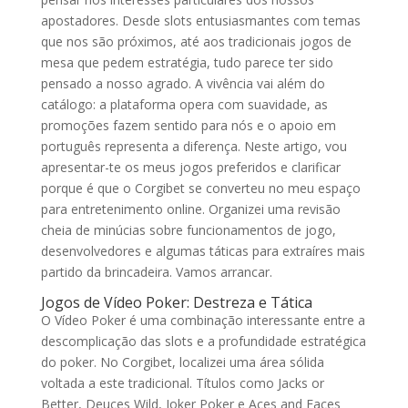
apostadores. Desde slots entusiasmantes com temas
que nos são próximos, até aos tradicionais jogos de
mesa que pedem estratégia, tudo parece ter sido
pensado a nosso agrado. A vivência vai além do
catálogo: a plataforma opera com suavidade, as
promoções fazem sentido para nós e o apoio em
português representa a diferença. Neste artigo, vou
apresentar-te os meus jogos preferidos e clarificar
porque é que o Corgibet se converteu no meu espaço
para entretenimento online. Organizei uma revisão
cheia de minúcias sobre funcionamentos de jogo,
desenvolvedores e algumas táticas para extraíres mais
partido da brincadeira. Vamos arrancar.
Jogos de Vídeo Poker: Destreza e Tática
O Vídeo Poker é uma combinação interessante entre a
descomplicação das slots e a profundidade estratégica
do poker. No Corgibet, localizei uma área sólida
voltada a este tradicional. Títulos como Jacks or
Better, Deuces Wild, Joker Poker e Aces and Faces