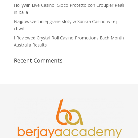
Hollywin Live Casino: Gioco Protetto con Croupier Reali
in Italia
Najpowszechniej grane sloty w Sankra Casino w tej
chwili
I Reviewed Crystal Roll Casino Promotions Each Month
Australia Results
Recent Comments