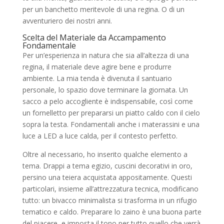
per un banchetto meritevole di una regina. O di un
avventuriero dei nostri anni.
Scelta del Materiale da Accampamento
Fondamentale
Per un’esperienza in natura che sia all’altezza di una
regina, il materiale deve agire bene e produrre
ambiente. La mia tenda è divenuta il santuario
personale, lo spazio dove terminare la giornata. Un
sacco a pelo accogliente è indispensabile, così come
un fornelletto per prepararsi un piatto caldo con il cielo
sopra la testa. Fondamentali anche i materassini e una
luce a LED a luce calda, per il contesto perfetto.
Oltre al necessario, ho inserito qualche elemento a
tema. Drappi a tema egizio, cuscini decorativi in oro,
persino una teiera acquistata appositamente. Questi
particolari, insieme all’attrezzatura tecnica, modificano
tutto: un bivacco minimalista si trasforma in un rifugio
tematico e caldo. Preparare lo zaino è una buona parte
del piacere, e imposta il tono per tutto quello che verrà