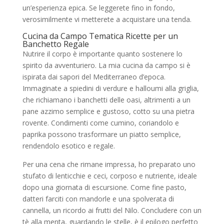
un’esperienza epica. Se leggerete fino in fondo,
verosimilmente vi metterete a acquistare una tenda.
Cucina da Campo Tematica Ricette per un
Banchetto Regale
Nutrire il corpo è importante quanto sostenere lo
spirito da avventuriero. La mia cucina da campo si è
ispirata dai sapori del Mediterraneo d’epoca.
Immaginate a spiedini di verdure e halloumi alla griglia,
che richiamano i banchetti delle oasi, altrimenti a un
pane azzimo semplice e gustoso, cotto su una pietra
rovente. Condimenti come cumino, coriandolo e
paprika possono trasformare un piatto semplice,
rendendolo esotico e regale.
Per una cena che rimane impressa, ho preparato uno
stufato di lenticchie e ceci, corposo e nutriente, ideale
dopo una giornata di escursione. Come fine pasto,
datteri farciti con mandorle e una spolverata di
cannella, un ricordo ai frutti del Nilo. Concludere con un
tè alla menta, guardando le stelle, è il epilogo perfetto