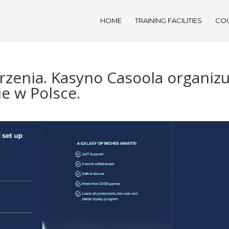
HOME
TRAINING FACILITIES
CO
zenia. Kasyno Casoola organizu
e w Polsce.