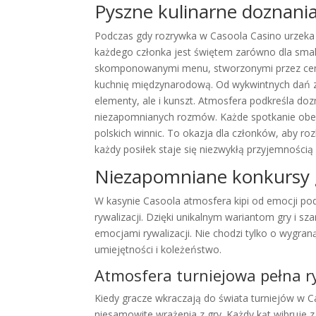
Pyszne kulinarne doznani
Podczas gdy rozrywka w Casoola Casino urzeka z
każdego członka jest świętem zarówno dla smak
skomponowanymi menu, stworzonymi przez cenio
kuchnię międzynarodową. Od wykwintnych dań z 
elementy, ale i kunszt. Atmosfera podkreśla dozna
niezapomnianych rozmów. Każde spotkanie obej
polskich winnic. To okazja dla członków, aby roz
każdy posiłek staje się niezwykłą przyjemności
Niezapomniane konkursy 
W kasynie Casoola atmosfera kipi od emocji po
rywalizacji. Dzięki unikalnym wariantom gry i s
emocjami rywalizacji. Nie chodzi tylko o wygran
umiejętności i koleżeństwo.
Atmosfera turniejowa pełna ry
Kiedy gracze wkraczają do świata turniejów w C
niesamowite wrażenia z gry. Każdy kąt wibruje z 