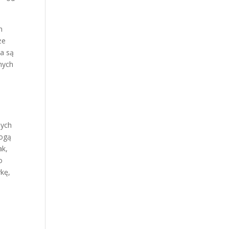
m
że
a są
nych
nych
mogą
ak,
o
ykę,