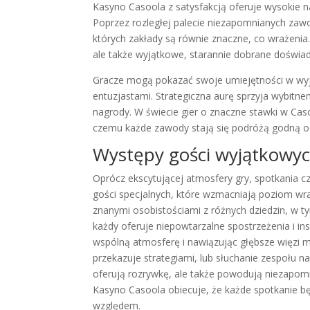
Kasyno Casoola z satysfakcją oferuje wysokie n
Poprzez rozległej palecie niezapomnianych zaw
których zakłady są równie znaczne, co wrażenia
ale także wyjątkowe, starannie dobrane doświa
Gracze mogą pokazać swoje umiejętności w wyj
entuzjastami. Strategiczna aurę sprzyja wybit
nagrody. W świecie gier o znaczne stawki w Caso
czemu każde zawody stają się podróżą godną 
Występy gości wyjątkowy
Oprócz ekscytującej atmosfery gry, spotkania 
gości specjalnych, które wzmacniają poziom wr
znanymi osobistościami z różnych dziedzin, w t
każdy oferuje niepowtarzalne spostrzeżenia i in
wspólną atmosferę i nawiązując głębsze więzi m
przekazuje strategiami, lub słuchanie zespołu na
oferują rozrywkę, ale także powodują niezapomn
Kasyno Casoola obiecuje, że każde spotkanie 
względem.