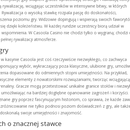
ą rywalizację, wciągając uczestników w intensywne bitwy, w których
y. Rywalizacja o wysoką stawkę rozpala pasję do doskonałości,
szenia poziomu gry. Widzowie dopingują i wspierają swoich faworyt
ię dzięki koleżeństwu. W każdej rundzie uczestnicy biorą udział w
 wspomnienia. W Casoola Casino nie chodzi tylko o wygraną; chodzi 
pełnej rywalizacji atmosferze.
gry
w kasynie Casoola jest coś rzeczywiście niezwykłego, co zachwyca
mponujący wybór, wykraczający poza klasyczne, ulubione gry, umożli
nia dopasowane do odmiennych stopni umiejętności. Na przykład,
lasyczne elementy z nowatorskimi rozwiązaniami, tworząc wciągając
enaliny. Gracze mogą przetestować unikalne granice stołów i niezwy
, umożliwiając na bardziej dogłębne opanowanie zagrożeń i korzyści.
nane gry poprzez fascynującym historiom, co sprawia, że każde za
różnicowanie nie tylko podnosi poziom doświadczeń z gry, ale takż
 doskonalą swoje umiejętności i znajomość.
h o znacznej stawce