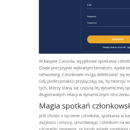
W kasynie Casoola, wyjątkowe spotkania członko
Dzięki precyzyjnie wybranym tematom, wydarzen
networking. Członkowie mogą delektować się w
Gdy profesjonaliści przyłączają się, by tworzyć
tych, którzy staną się częścią tej dynamicznej s
długotrwałych relacji w dynamicznym otoczeniu.
Magia spotkań członkows
Jeśli chodzi o łączenie członków, spotkania w 
zażyłości i emocji, umożliwiając członkom na w
szczegóły zapewnia, że każdy aspekt spotkania