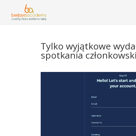
Tylko wyjątkowe wydar
spotkania członkowski