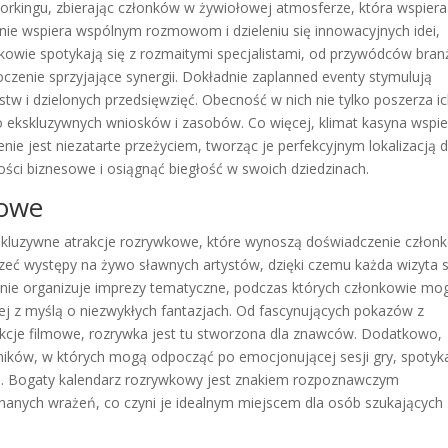
rkingu, zbierając członków w żywiołowej atmosferze, która wspiera
nie wspiera wspólnym rozmowom i dzieleniu się innowacyjnych idei,
nkowie spotykają się z rozmaitymi specjalistami, od przywódców bran
czenie sprzyjające synergii. Dokładnie zaplanned eventy stymulują
w i dzielonych przedsięwzięć. Obecność w nich nie tylko poszerza i
do ekskluzywnych wniosków i zasobów. Co więcej, klimat kasyna wspie
e jest niezatarte przeżyciem, tworząc je perfekcyjnym lokalizacją d
ści biznesowe i osiągnąć biegłość w swoich dziedzinach.
wowe
ekskluzywne atrakcje rozrywkowe, które wynoszą doświadczenie człon
eć występy na żywo sławnych artystów, dzięki czemu każda wizyta s
nie organizuje imprezy tematyczne, podczas których członkowie mo
ej z myślą o niezwykłych fantazjach. Od fascynujących pokazów z
kcje filmowe, rozrywka jest tu stworzona dla znawców. Dodatkowo,
ików, w których mogą odpocząć po emocjonującej sesji gry, spotyk
u. Bogaty kalendarz rozrywkowy jest znakiem rozpoznawczym
anych wrażeń, co czyni je idealnym miejscem dla osób szukających