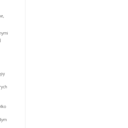
ne,
.
onymi
j
ępy
rych
ylko
żdym