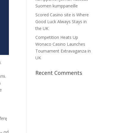
Suomen kumppaneille
Scored Casino site is Where
Good Luck Always Stays in
the UK
Competition Heats Up
Wonaco Casino Launches
Tournament Extravaganza in
UK
.
e
Recent Comments
mi.
a
e
ferę
 – od