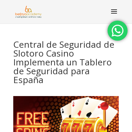
Central de Seguridad de
Slotoro Casino
Implementa un Tablero
de Seguridad para
España