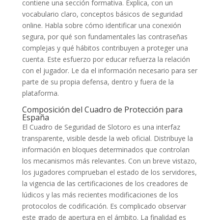
contiene una sección formativa. Explica, con un
vocabulario claro, conceptos básicos de seguridad
online. Habla sobre cómo identificar una conexión
segura, por qué son fundamentales las contraseñas
complejas y qué hábitos contribuyen a proteger una
cuenta. Este esfuerzo por educar refuerza la relación
con el jugador. Le da el información necesario para ser
parte de su propia defensa, dentro y fuera de la
plataforma.
Composición del Cuadro de Protección para
España
El Cuadro de Seguridad de Slotoro es una interfaz
transparente, visible desde la web oficial. Distribuye la
información en bloques determinados que controlan
los mecanismos más relevantes. Con un breve vistazo,
los jugadores comprueban el estado de los servidores,
la vigencia de las certificaciones de los creadores de
lúdicos y las más recientes modificaciones de los
protocolos de codificación. Es complicado observar
este grado de apertura en el ámbito. La finalidad es