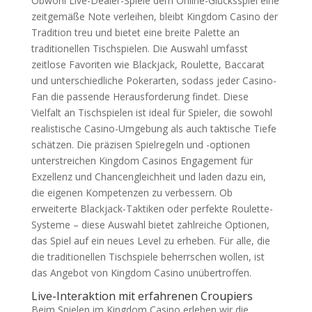
Obwohl Live-Dealer-Spiele dem Online-Glücksspiel eine
zeitgemäße Note verleihen, bleibt Kingdom Casino der
Tradition treu und bietet eine breite Palette an
traditionellen Tischspielen. Die Auswahl umfasst
zeitlose Favoriten wie Blackjack, Roulette, Baccarat
und unterschiedliche Pokerarten, sodass jeder Casino-
Fan die passende Herausforderung findet. Diese
Vielfalt an Tischspielen ist ideal für Spieler, die sowohl
realistische Casino-Umgebung als auch taktische Tiefe
schätzen. Die präzisen Spielregeln und -optionen
unterstreichen Kingdom Casinos Engagement für
Exzellenz und Chancengleichheit und laden dazu ein,
die eigenen Kompetenzen zu verbessern. Ob
erweiterte Blackjack-Taktiken oder perfekte Roulette-
Systeme – diese Auswahl bietet zahlreiche Optionen,
das Spiel auf ein neues Level zu erheben. Für alle, die
die traditionellen Tischspiele beherrschen wollen, ist
das Angebot von Kingdom Casino unübertroffen.
Live-Interaktion mit erfahrenen Croupiers
Beim Spielen im Kingdom Casino erleben wir die