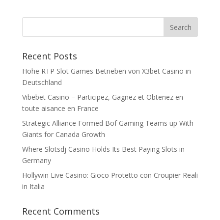
Recent Posts
Hohe RTP Slot Games Betrieben von X3bet Casino in
Deutschland
Vibebet Casino – Participez, Gagnez et Obtenez en
toute aisance en France
Strategic Alliance Formed Bof Gaming Teams up With
Giants for Canada Growth
Where Slotsdj Casino Holds Its Best Paying Slots in
Germany
Hollywin Live Casino: Gioco Protetto con Croupier Reali
in Italia
Recent Comments