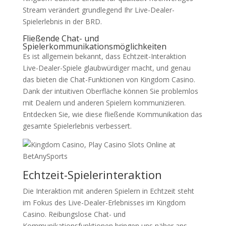
Stream verändert grundlegend Ihr Live-Dealer-
Spielerlebnis in der BRD.
Fließende Chat- und
Spielerkommunikationsmöglichkeiten
Es ist allgemein bekannt, dass Echtzeit-Interaktion
Live-Dealer-Spiele glaubwürdiger macht, und genau
das bieten die Chat-Funktionen von Kingdom Casino.
Dank der intuitiven Oberfläche können Sie problemlos
mit Dealern und anderen Spielern kommunizieren.
Entdecken Sie, wie diese fließende Kommunikation das
gesamte Spielerlebnis verbessert.
Echtzeit-Spielerinteraktion
Die Interaktion mit anderen Spielern in Echtzeit steht
im Fokus des Live-Dealer-Erlebnisses im Kingdom
Casino. Reibungslose Chat- und
Kommunikationsfunktionen bringen uns näher ans