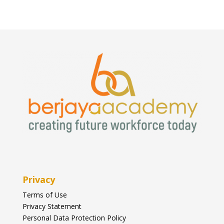
Privacy
Terms of Use
Privacy Statement
Personal Data Protection Policy