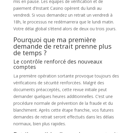
mis en pause. Les équipes de vérification et de
paiement d’Instant Casino opèrent du lundi au
vendredi. Si vous demandez un retrait un vendredi à
18h, le processus ne redémarrera que le lundi matin.
Votre délai global s’étend alors de deux ou trois jours.
Pourquoi que ma première
demande de retrait prenne plus
de temps ?
Le contrôle renforcé des nouveaux
comptes
La première opération sortante provoque toujours des
vérifications de sécurité renforcées. Malgré des
documents préacceptés, cette revue initiale peut
demander quelques heures additionnelles. C’est une
procédure normale de prévention de la fraude et du
blanchiment. Après cette étape franchie, vos futures
demandes de retrait seront effectués dans les délais
normaux, bien plus rapides.