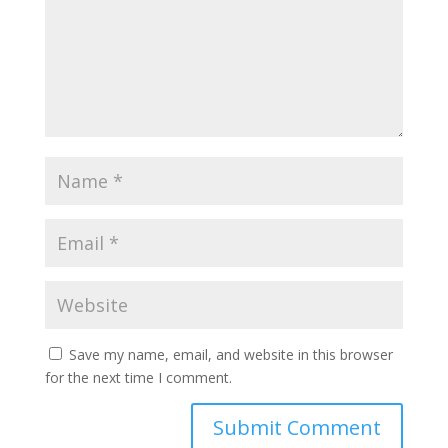
Save my name, email, and website in this browser
for the next time I comment.