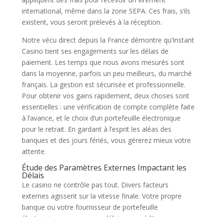
international, même dans la zone SEPA. Ces frais, s’ils
existent, vous seront prélevés à la réception.
Notre vécu direct depuis la France démontre qu’Instant
Casino tient ses engagements sur les délais de
paiement. Les temps que nous avons mesurés sont
dans la moyenne, parfois un peu meilleurs, du marché
français. La gestion est sécurisée et professionnelle.
Pour obtenir vos gains rapidement, deux choses sont
essentielles : une vérification de compte complète faite
à l’avance, et le choix d’un portefeuille électronique
pour le retrait. En gardant à l’esprit les aléas des
banques et des jours fériés, vous gérerez mieux votre
attente.
Étude des Paramètres Externes Impactant les
Délais
Le casino ne contrôle pas tout. Divers facteurs
externes agissent sur la vitesse finale. Votre propre
banque ou votre fournisseur de portefeuille