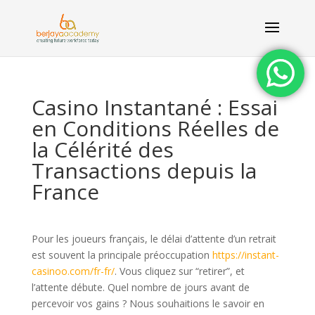
Casino Instantané : Essai
en Conditions Réelles de
la Célérité des
Transactions depuis la
France
Pour les joueurs français, le délai d’attente d’un retrait
est souvent la principale préoccupation
https://instant-
casinoo.com/fr-fr/
. Vous cliquez sur “retirer”, et
l’attente débute. Quel nombre de jours avant de
percevoir vos gains ? Nous souhaitions le savoir en