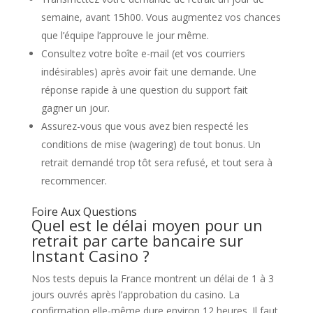
semaine, avant 15h00. Vous augmentez vos chances
que l’équipe l’approuve le jour même.
Consultez votre boîte e-mail (et vos courriers
indésirables) après avoir fait une demande. Une
réponse rapide à une question du support fait
gagner un jour.
Assurez-vous que vous avez bien respecté les
conditions de mise (wagering) de tout bonus. Un
retrait demandé trop tôt sera refusé, et tout sera à
recommencer.
Foire Aux Questions
Quel est le délai moyen pour un
retrait par carte bancaire sur
Instant Casino ?
Nos tests depuis la France montrent un délai de 1 à 3
jours ouvrés après l’approbation du casino. La
confirmation elle-même dure environ 12 heures. Il faut