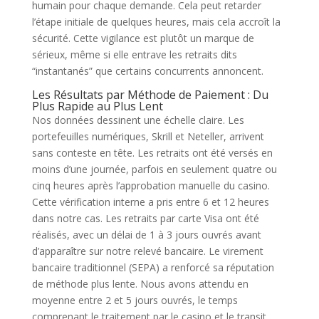
humain pour chaque demande. Cela peut retarder
l’étape initiale de quelques heures, mais cela accroît la
sécurité. Cette vigilance est plutôt un marque de
sérieux, même si elle entrave les retraits dits
“instantanés” que certains concurrents annoncent.
Les Résultats par Méthode de Paiement : Du
Plus Rapide au Plus Lent
Nos données dessinent une échelle claire. Les
portefeuilles numériques, Skrill et Neteller, arrivent
sans conteste en tête. Les retraits ont été versés en
moins d’une journée, parfois en seulement quatre ou
cinq heures après l’approbation manuelle du casino.
Cette vérification interne a pris entre 6 et 12 heures
dans notre cas. Les retraits par carte Visa ont été
réalisés, avec un délai de 1 à 3 jours ouvrés avant
d’apparaître sur notre relevé bancaire. Le virement
bancaire traditionnel (SEPA) a renforcé sa réputation
de méthode plus lente. Nous avons attendu en
moyenne entre 2 et 5 jours ouvrés, le temps
comprenant le traitement par le casino et le transit