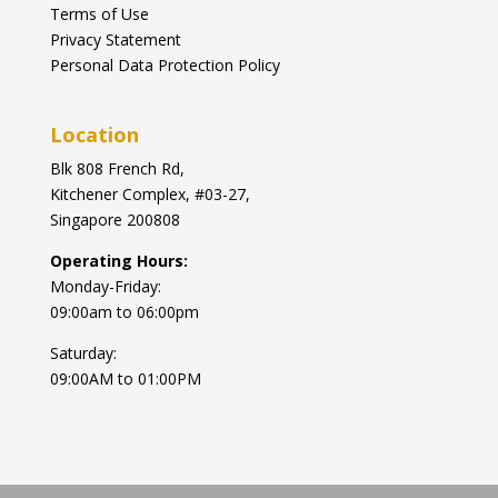
Terms of Use
Privacy Statement
Personal Data Protection Policy
Location
Blk
808 French Rd,
Kitchener Complex,
#03-27,
Singapore 200808
Operating Hours:
Monday-Friday:
09:00am to 06:00pm
Saturday:
09:00AM to 01:00PM