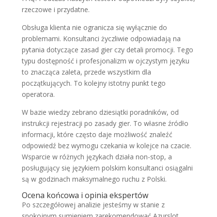
rzeczowe i przydatne.
Obsługa klienta nie ogranicza się wyłącznie do
problemami. Konsultanci życzliwie odpowiadają na
pytania dotyczące zasad gier czy detali promocji. Tego
typu dostępność i profesjonalizm w ojczystym języku
to znacząca zaleta, przede wszystkim dla
początkujących. To kolejny istotny punkt tego
operatora.
W bazie wiedzy zebrano dziesiątki poradników, od
instrukcji rejestracji po zasady gier. To własne źródło
informacji, które często daje możliwość znaleźć
odpowiedź bez wymogu czekania w kolejce na czacie.
Wsparcie w różnych językach działa non-stop, a
posługujący się językiem polskim konsultanci osiągalni
są w godzinach maksymalnego ruchu z Polski.
Ocena końcowa i opinia ekspertów
Po szczegółowej analizie jesteśmy w stanie z
spokojnym sumieniem zarekomendować Azurslot