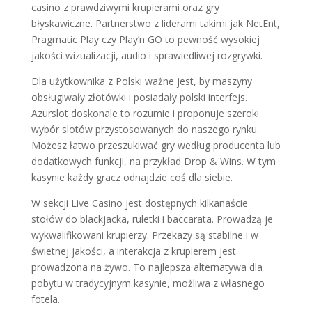
casino z prawdziwymi krupierami oraz gry
błyskawiczne. Partnerstwo z liderami takimi jak NetEnt,
Pragmatic Play czy Play’n GO to pewność wysokiej
jakości wizualizacji, audio i sprawiedliwej rozgrywki.
Dla użytkownika z Polski ważne jest, by maszyny
obsługiwały złotówki i posiadały polski interfejs.
Azurslot doskonale to rozumie i proponuje szeroki
wybór slotów przystosowanych do naszego rynku.
Możesz łatwo przeszukiwać gry według producenta lub
dodatkowych funkcji, na przykład Drop & Wins. W tym
kasynie każdy gracz odnajdzie coś dla siebie.
W sekcji Live Casino jest dostępnych kilkanaście
stołów do blackjacka, ruletki i baccarata. Prowadzą je
wykwalifikowani krupierzy. Przekazy są stabilne i w
świetnej jakości, a interakcja z krupierem jest
prowadzona na żywo. To najlepsza alternatywa dla
pobytu w tradycyjnym kasynie, możliwa z własnego
fotela.