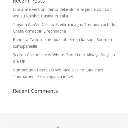
Recent Posts
Gioca alle versioni demo delle slot e ai giochi con soldi
veri su Rainbet Casino in Italia.
Tugann AlaWin Casino Sceitimíní agus Trédhearcacht le
Chéile d’Imreoirí Éireannacha
Panosta Casino -kumppaniohjelman katsaus Suomen
kumppaneille
Scored Casino site is Where Good Luck Always Stays in
the UK
Competition Heats Up Wonaco Casino Launches
Tournament Extravaganza in UK
Recent Comments