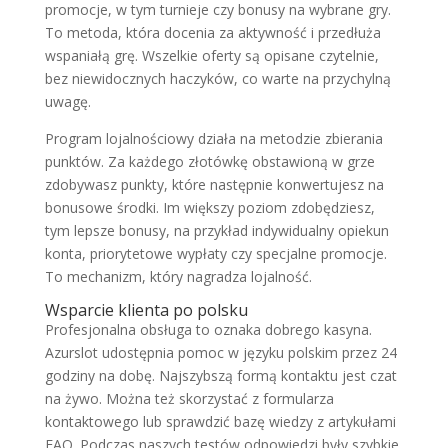
promocje, w tym turnieje czy bonusy na wybrane gry.
To metoda, która docenia za aktywność i przedłuża
wspaniałą grę. Wszelkie oferty są opisane czytelnie,
bez niewidocznych haczyków, co warte na przychylną
uwagę.
Program lojalnościowy działa na metodzie zbierania
punktów. Za każdego złotówkę obstawioną w grze
zdobywasz punkty, które następnie konwertujesz na
bonusowe środki. Im większy poziom zdobędziesz,
tym lepsze bonusy, na przykład indywidualny opiekun
konta, priorytetowe wypłaty czy specjalne promocje.
To mechanizm, który nagradza lojalność.
Wsparcie klienta po polsku
Profesjonalna obsługa to oznaka dobrego kasyna.
Azurslot udostępnia pomoc w języku polskim przez 24
godziny na dobę. Najszybszą formą kontaktu jest czat
na żywo. Można też skorzystać z formularza
kontaktowego lub sprawdzić bazę wiedzy z artykułami
FAQ. Podczas naszych testów odpowiedzi były szybkie,