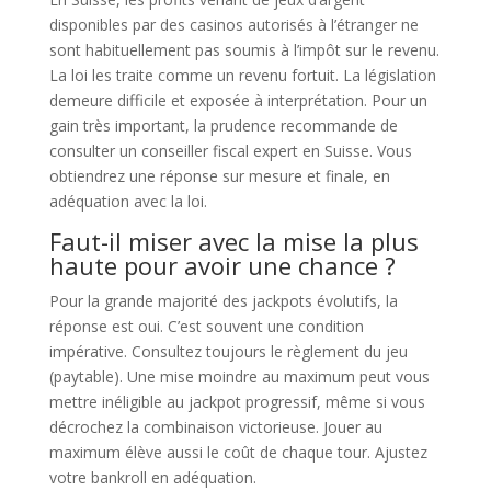
disponibles par des casinos autorisés à l’étranger ne
sont habituellement pas soumis à l’impôt sur le revenu.
La loi les traite comme un revenu fortuit. La législation
demeure difficile et exposée à interprétation. Pour un
gain très important, la prudence recommande de
consulter un conseiller fiscal expert en Suisse. Vous
obtiendrez une réponse sur mesure et finale, en
adéquation avec la loi.
Faut-il miser avec la mise la plus
haute pour avoir une chance ?
Pour la grande majorité des jackpots évolutifs, la
réponse est oui. C’est souvent une condition
impérative. Consultez toujours le règlement du jeu
(paytable). Une mise moindre au maximum peut vous
mettre inéligible au jackpot progressif, même si vous
décrochez la combinaison victorieuse. Jouer au
maximum élève aussi le coût de chaque tour. Ajustez
votre bankroll en adéquation.