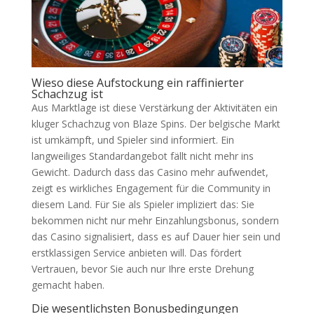
Wieso diese Aufstockung ein raffinierter
Schachzug ist
Aus Marktlage ist diese Verstärkung der Aktivitäten ein
kluger Schachzug von Blaze Spins. Der belgische Markt
ist umkämpft, und Spieler sind informiert. Ein
langweiliges Standardangebot fällt nicht mehr ins
Gewicht. Dadurch dass das Casino mehr aufwendet,
zeigt es wirkliches Engagement für die Community in
diesem Land. Für Sie als Spieler impliziert das: Sie
bekommen nicht nur mehr Einzahlungsbonus, sondern
das Casino signalisiert, dass es auf Dauer hier sein und
erstklassigen Service anbieten will. Das fördert
Vertrauen, bevor Sie auch nur Ihre erste Drehung
gemacht haben.
Die wesentlichsten Bonusbedingungen