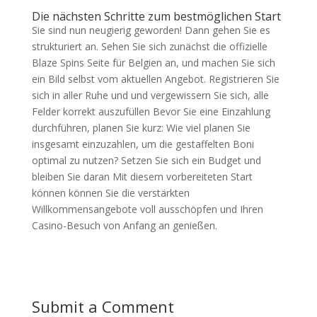
Die nächsten Schritte zum bestmöglichen Start
Sie sind nun neugierig geworden! Dann gehen Sie es
strukturiert an. Sehen Sie sich zunächst die offizielle
Blaze Spins Seite für Belgien an, und machen Sie sich
ein Bild selbst vom aktuellen Angebot. Registrieren Sie
sich in aller Ruhe und und vergewissern Sie sich, alle
Felder korrekt auszufüllen Bevor Sie eine Einzahlung
durchführen, planen Sie kurz: Wie viel planen Sie
insgesamt einzuzahlen, um die gestaffelten Boni
optimal zu nutzen? Setzen Sie sich ein Budget und
bleiben Sie daran Mit diesem vorbereiteten Start
können können Sie die verstärkten
Willkommensangebote voll ausschöpfen und Ihren
Casino-Besuch von Anfang an genießen.
Submit a Comment