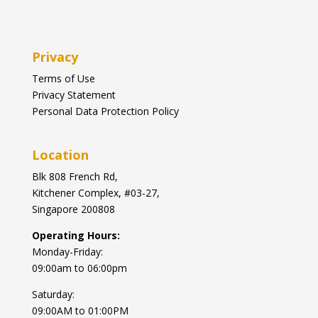
Privacy
Terms of Use
Privacy Statement
Personal Data Protection Policy
Location
Blk
808 French Rd,
Kitchener Complex,
#03-27,
Singapore 200808
Operating Hours:
Monday-Friday:
09:00am to 06:00pm
Saturday:
09:00AM to 01:00PM