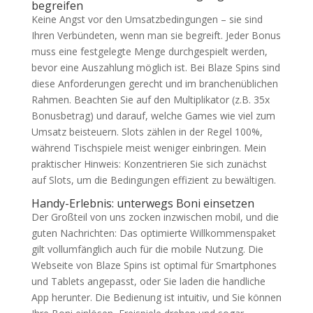
begreifen
Keine Angst vor den Umsatzbedingungen – sie sind
Ihren Verbündeten, wenn man sie begreift. Jeder Bonus
muss eine festgelegte Menge durchgespielt werden,
bevor eine Auszahlung möglich ist. Bei Blaze Spins sind
diese Anforderungen gerecht und im branchenüblichen
Rahmen. Beachten Sie auf den Multiplikator (z.B. 35x
Bonusbetrag) und darauf, welche Games wie viel zum
Umsatz beisteuern. Slots zählen in der Regel 100%,
während Tischspiele meist weniger einbringen. Mein
praktischer Hinweis: Konzentrieren Sie sich zunächst
auf Slots, um die Bedingungen effizient zu bewältigen.
Handy-Erlebnis: unterwegs Boni einsetzen
Der Großteil von uns zocken inzwischen mobil, und die
guten Nachrichten: Das optimierte Willkommenspaket
gilt vollumfänglich auch für die mobile Nutzung. Die
Webseite von Blaze Spins ist optimal für Smartphones
und Tablets angepasst, oder Sie laden die handliche
App herunter. Die Bedienung ist intuitiv, und Sie können