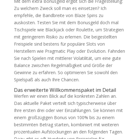
Mit dem extra Bonusgeld ergibt sich die Fragestellung:
Zu welchem Zweck soll man es einsetzen? Ich
empfehle, die Bandbreite von Blaze Spins zu
auskosten. Testen Sie mit dem Bonusgeld doch mal
Tischspiele wie Blackjack oder Roulette, um Strategien
mit geringerem Risiko zu erlernen. Die beigestellten
Freispiele sind bestens für populäre Slots von
Herstellern wie Pragmatic Play oder Evolution. Fahnden
Sie nach Spielen mit mittlerer Volatilität, um eine gute
Balance zwischen Regelmäßigkeit und Größe der
Gewinne zu erfahren. So optimieren Sie sowohl den
Spielspaß als auch Ihre Chancen.
Das erweiterte Willkommenspaket im Detail
Werfen wir einen Blick auf die konkreten Zahlen an.
Das aktuelle Paket verteilt sich typischerweise über
Ihre ersten drei oder vier Einzahlungen. Sie können mit
einem großzügigen Bonus von 100% bis zu einem
bestimmten Betrag starten, kombiniert mit weiteren
prozentualen Aufstockungen an den folgenden Tagen.
Dazu gibt es oft Hunderte von Freispielen für