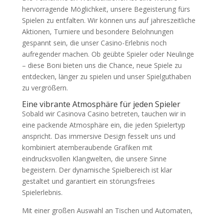
hervorragende Möglichkeit, unsere Begeisterung fürs
Spielen zu entfalten. Wir können uns auf jahreszeitliche
Aktionen, Turniere und besondere Belohnungen
gespannt sein, die unser Casino-Erlebnis noch
aufregender machen. Ob geübte Spieler oder Neulinge
– diese Boni bieten uns die Chance, neue Spiele zu
entdecken, länger zu spielen und unser Spielguthaben
zu vergrößern.
Eine vibrante Atmosphäre für jeden Spieler
Sobald wir Casinova Casino betreten, tauchen wir in
eine packende Atmosphäre ein, die jeden Spielertyp
anspricht. Das immersive Design fesselt uns und
kombiniert atemberaubende Grafiken mit
eindrucksvollen Klangwelten, die unsere Sinne
begeistern. Der dynamische Spielbereich ist klar
gestaltet und garantiert ein störungsfreies
Spielerlebnis.
Mit einer großen Auswahl an Tischen und Automaten,