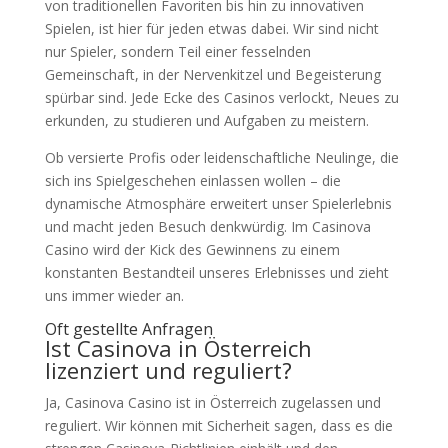
von traditionellen Favoriten bis hin zu innovativen
Spielen, ist hier für jeden etwas dabei. Wir sind nicht
nur Spieler, sondern Teil einer fesselnden
Gemeinschaft, in der Nervenkitzel und Begeisterung
spürbar sind. Jede Ecke des Casinos verlockt, Neues zu
erkunden, zu studieren und Aufgaben zu meistern.
Ob versierte Profis oder leidenschaftliche Neulinge, die
sich ins Spielgeschehen einlassen wollen – die
dynamische Atmosphäre erweitert unser Spielerlebnis
und macht jeden Besuch denkwürdig. Im Casinova
Casino wird der Kick des Gewinnens zu einem
konstanten Bestandteil unseres Erlebnisses und zieht
uns immer wieder an.
Oft gestellte Anfragen
Ist Casinova in Österreich
lizenziert und reguliert?
Ja, Casinova Casino ist in Österreich zugelassen und
reguliert. Wir können mit Sicherheit sagen, dass es die