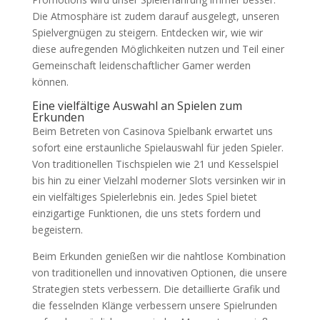
Die Atmosphäre ist zudem darauf ausgelegt, unseren
Spielvergnügen zu steigern. Entdecken wir, wie wir
diese aufregenden Möglichkeiten nutzen und Teil einer
Gemeinschaft leidenschaftlicher Gamer werden
können.
Eine vielfältige Auswahl an Spielen zum
Erkunden
Beim Betreten von Casinova Spielbank erwartet uns
sofort eine erstaunliche Spielauswahl für jeden Spieler.
Von traditionellen Tischspielen wie 21 und Kesselspiel
bis hin zu einer Vielzahl moderner Slots versinken wir in
ein vielfältiges Spielerlebnis ein. Jedes Spiel bietet
einzigartige Funktionen, die uns stets fordern und
begeistern.
Beim Erkunden genießen wir die nahtlose Kombination
von traditionellen und innovativen Optionen, die unsere
Strategien stets verbessern. Die detaillierte Grafik und
die fesselnden Klänge verbessern unsere Spielrunden