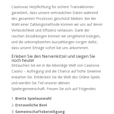
Casinovas Verpflichtung für sichere Transaktionen
garantiert, dass unsere vertraulichen Daten während
des gesamten Prozesses geschützt bleiben. Bei der
Wahl einer Zahlungsmethode können wir uns auf deren
Verlässlichkeit und Effizienz verlassen. Dank der
raschen Einzahlungen können wir umgehend loslegen,
und die unkomplizierten Auszahlungen sorgen dafür,
dass unsere Erträge sofort bei uns ankommen.
Erleben Sie den Nervenkitzel und siegen Sie
noch heute!
Eintauchen Sie ein in die lebendige Welt von Casinova
Casino – Aufregung und die Chance auf hohe Gewinne
erwarten Sie. Entdecken Sie die Welt des Online-Spiels
und werden Sie Teil unserer aktiven
Spielergemeinschaft. Freuen Sie sich auf Folgendes:
Breite Spielauswahl
Erstaunliche Boni
Gemeinschaftsbeteiligung