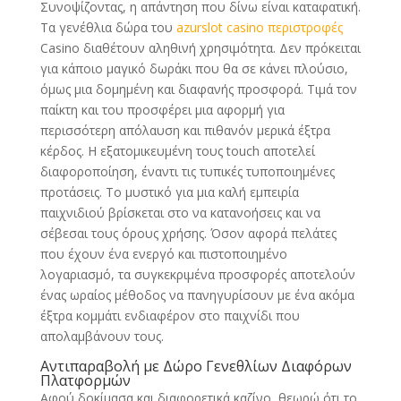
Συνοψίζοντας, η απάντηση που δίνω είναι καταφατική.
Τα γενέθλια δώρα του
azurslot casino περιστροφές
Casino διαθέτουν αληθινή χρησιμότητα. Δεν πρόκειται
για κάποιο μαγικό δωράκι που θα σε κάνει πλούσιο,
όμως μια δομημένη και διαφανής προσφορά. Τιμά τον
παίκτη και του προσφέρει μια αφορμή για
περισσότερη απόλαυση και πιθανόν μερικά έξτρα
κέρδος. Η εξατομικευμένη τους touch αποτελεί
διαφοροποίηση, έναντι τις τυπικές τυποποιημένες
προτάσεις. Το μυστικό για μια καλή εμπειρία
παιχνιδιού βρίσκεται στο να κατανοήσεις και να
σέβεσαι τους όρους χρήσης. Όσον αφορά πελάτες
που έχουν ένα ενεργό και πιστοποιημένο
λογαριασμό, τα συγκεκριμένα προσφορές αποτελούν
ένας ωραίος μέθοδος να πανηγυρίσουν με ένα ακόμα
έξτρα κομμάτι ενδιαφέρον στο παιχνίδι που
απολαμβάνουν τους.
Αντιπαραβολή με Δώρο Γενεθλίων Διαφόρων
Πλατφορμών
Αφού δοκίμασα και διαφορετικά καζίνο, θεωρώ ότι το