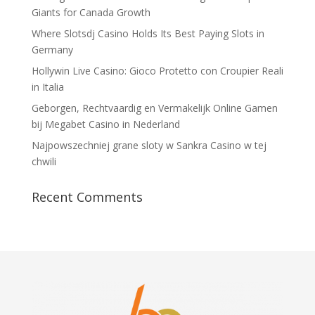
Giants for Canada Growth
Where Slotsdj Casino Holds Its Best Paying Slots in
Germany
Hollywin Live Casino: Gioco Protetto con Croupier Reali
in Italia
Geborgen, Rechtvaardig en Vermakelijk Online Gamen
bij Megabet Casino in Nederland
Najpowszechniej grane sloty w Sankra Casino w tej
chwili
Recent Comments