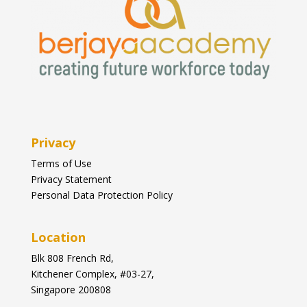
Privacy
Terms of Use
Privacy Statement
Personal Data Protection Policy
Location
Blk
808 French Rd,
Kitchener Complex,
#03-27,
Singapore 200808