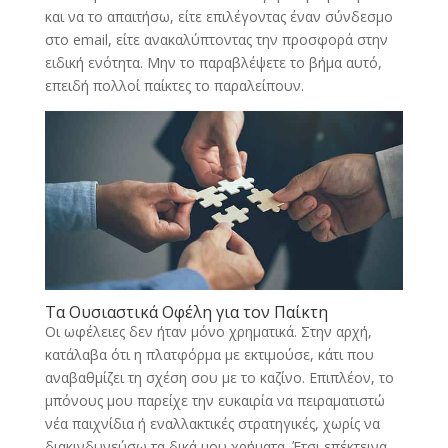
και να το απαιτήσω, είτε επιλέγοντας έναν σύνδεσμο
στο email, είτε ανακαλύπτοντας την προσφορά στην
ειδική ενότητα. Μην το παραβλέψετε το βήμα αυτό,
επειδή πολλοί παίκτες το παραλείπουν.
Τα Ουσιαστικά Οφέλη για τον Παίκτη
Οι ωφέλειες δεν ήταν μόνο χρηματικά. Στην αρχή,
κατάλαβα ότι η πλατφόρμα με εκτιμούσε, κάτι που
αναβαθμίζει τη σχέση σου με το καζίνο. Επιπλέον, το
μπόνους μου παρείχε την ευκαιρία να πειραματιστώ
νέα παιχνίδια ή εναλλακτικές στρατηγικές, χωρίς να
διακινδυνεύσω τα δικά μου χρήματα. Έτσι επέκτεινα