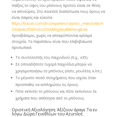
παίξεις το ύψος του μπόνους προτού είσαι σε θέση
να αποσύρεις. Στο Azurslot διαπίστωσα τους όρους να
είναι σαφείς και εύκολα
https://tracxn.com/d/companies/casino/__mwoSvMcH
ODdwAUfO0PoEo25XAMGjj0eullMrVovg62w
προσβάσιμοι, χωρίς να αποκρύπτονται κρίσιμα
στοιχεία. Τα παραπάνω είναι που επιβεβαίωσα
προσωπικά:
Το συντελεστής του παιχνιδιού (π.χ., x35).
Σε οποιαδήποτε τυχερά παιχνίδια μπορώ να
χρησιμοποιήσω το μπόνους (slots, ρουλέτα, κ.λπ.).
Το μέγιστο ποσό στοιχήματος που ισχύει όταν
προσπαθώ να εκπληρώσω τις όρους.
Πότε εκπνέει το μπόνους και πότε εκπνέουν τα
χρήματα που απέκτησα από το μπόνους.
Οριστική Αξιολόγηση: Αξίζουν άραγε Τα εν
λόγω Δώρα Γενεθλίων του Azurslot;