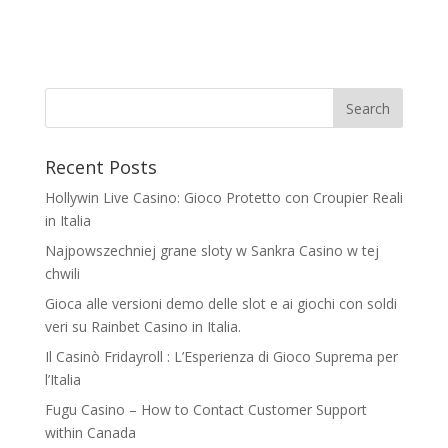
Recent Posts
Hollywin Live Casino: Gioco Protetto con Croupier Reali
in Italia
Najpowszechniej grane sloty w Sankra Casino w tej
chwili
Gioca alle versioni demo delle slot e ai giochi con soldi
veri su Rainbet Casino in Italia.
Il Casinò Fridayroll : L’Esperienza di Gioco Suprema per
l’Italia
Fugu Casino – How to Contact Customer Support
within Canada