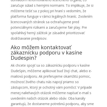
zaručuje súlad s hernými normami. To implikuje, že si
môžeme tešiť sa z pokoj pri hraní s vedomím, že
platforma funguje v rámci legálnych hraníc. Zvolením
licencovaných stránok sa ochraňujeme pred
potenciálnymi rizikami a zaručujeme fair play. Pre
spoľahlivý herný zážitok je zásadné prioritizovať
dodržiavanie predpisov.
Ako môžem kontaktovať
zákaznícku podporu v kasíne
Dudespin?
Ak chcete spojiť sa so zákaznícku podporu v kasíne
DudeSpin, môžeme aplikovať buď živý chat, alebo e-
mailovú podporu. Ak preferujeme okamžitú pomoc,
možnosť živého chatu nás napojí priamo so
zástupcom, ktorý je ochotný vám pomôcť. V prípade
menej naliehavých otázok môžeme napísať e-mail s
uvedením našich otázok alebo obáv. Oba kanály
garantujú, že dostaneme potrebnú podporu, aby sme