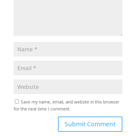
Save my name, email, and website in this browser
for the next time I comment.