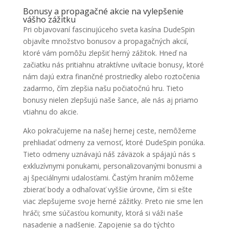
Bonusy a propagačné akcie na vylepšenie
vášho zážitku
Pri objavovaní fascinujúceho sveta kasína DudeSpin
objavíte množstvo bonusov a propagačných akcií,
ktoré vám pomôžu zlepšiť herný zážitok. Hneď na
začiatku nás pritiahnu atraktívne uvítacie bonusy, ktoré
nám dajú extra finančné prostriedky alebo roztočenia
zadarmo, čím zlepšia našu počiatočnú hru. Tieto
bonusy nielen zlepšujú naše šance, ale nás aj priamo
vtiahnu do akcie.
Ako pokračujeme na našej hernej ceste, nemôžeme
prehliadať odmeny za vernosť, ktoré DudeSpin ponúka.
Tieto odmeny uznávajú náš záväzok a spájajú nás s
exkluzívnymi ponukami, personalizovanými bonusmi a
aj špeciálnymi udalosťami. Častým hraním môžeme
zbierať body a odhaľovať vyššie úrovne, čím si ešte
viac zlepšujeme svoje herné zážitky. Preto nie sme len
hráči; sme súčasťou komunity, ktorá si váži naše
nasadenie a nadšenie. Zapojenie sa do týchto