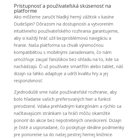
Prístupnosť a používateľská skúsenosť na
platforme
Ako môžeme zaručiť hladký herný zážitok v kasíne
DudeSpin? Dôrazom na dostupnosti a vytvorením
intuitívneho používateľského rozhrania garantujeme,
aby si každý hráč užil bezproblémovú navigáciu a
hranie. Naša platforma sa chváli výnimočnou
kompatibilitou s mobilnými zariadeniami, čo nám
umožňuje zaujať fanúšikov bez ohľadu na to, kde sa
nachádzajú. Či už používate smartfón alebo tablet, náš
dizajn sa ľahko adaptuje a udrží kvalitu hry a jej
responzívnosť.
Zjednodušili sme naše používateľské rozhranie, aby
bolo hľadanie vašich preferovaných hier a funkcií
prirodzené. Vďaka prehľadným kategóriám a rýchlo sa
načítavajúcim stránkam sa hráči môžu okamžite
ponoriť do akcie bez nepotrebných oneskorení. Dizajn
je čisté a usporiadané, čo poskytuje ideálne podmienky
pre ponorenie sa do našej pestrej hernej knižnice.