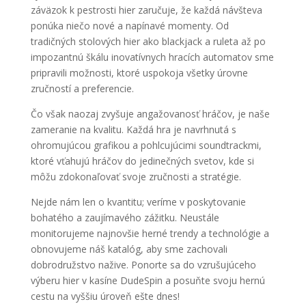
záväzok k pestrosti hier zaručuje, že každá návšteva
ponúka niečo nové a napínavé momenty. Od
tradičných stolových hier ako blackjack a ruleta až po
impozantnú škálu inovatívnych hracích automatov sme
pripravili možnosti, ktoré uspokoja všetky úrovne
zručností a preferencie.
Čo však naozaj zvyšuje angažovanosť hráčov, je naše
zameranie na kvalitu. Každá hra je navrhnutá s
ohromujúcou grafikou a pohlcujúcimi soundtrackmi,
ktoré vťahujú hráčov do jedinečných svetov, kde si
môžu zdokonaľovať svoje zručnosti a stratégie.
Nejde nám len o kvantitu; veríme v poskytovanie
bohatého a zaujímavého zážitku. Neustále
monitorujeme najnovšie herné trendy a technológie a
obnovujeme náš katalóg, aby sme zachovali
dobrodružstvo nažive. Ponorte sa do vzrušujúceho
výberu hier v kasíne DudeSpin a posuňte svoju hernú
cestu na vyššiu úroveň ešte dnes!