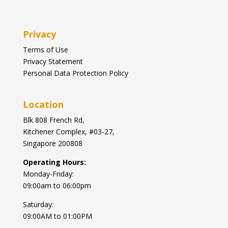
Privacy
Terms of Use
Privacy Statement
Personal Data Protection Policy
Location
Blk
808 French Rd,
Kitchener Complex,
#03-27,
Singapore 200808
Operating Hours:
Monday-Friday:
09:00am to 06:00pm
Saturday:
09:00AM to 01:00PM