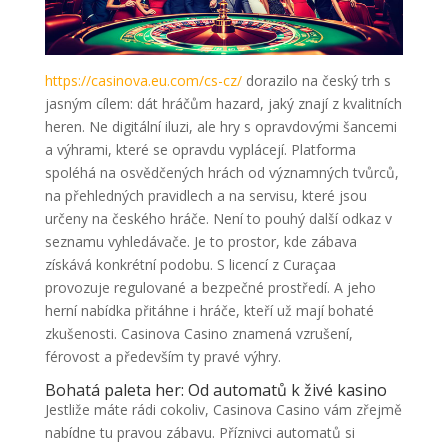
https://casinova.eu.com/cs-cz/
dorazilo na český trh s
jasným cílem: dát hráčům hazard, jaký znají z kvalitních
heren. Ne digitální iluzi, ale hry s opravdovými šancemi
a výhrami, které se opravdu vyplácejí. Platforma
spoléhá na osvědčených hrách od významných tvůrců,
na přehledných pravidlech a na servisu, které jsou
určeny na českého hráče. Není to pouhý další odkaz v
seznamu vyhledávače. Je to prostor, kde zábava
získává konkrétní podobu. S licencí z Curaçaa
provozuje regulované a bezpečné prostředí. A jeho
herní nabídka přitáhne i hráče, kteří už mají bohaté
zkušenosti. Casinova Casino znamená vzrušení,
férovost a především ty pravé výhry.
Bohatá paleta her: Od automatů k živé kasino
Jestliže máte rádi cokoliv, Casinova Casino vám zřejmě
nabídne tu pravou zábavu. Příznivci automatů si