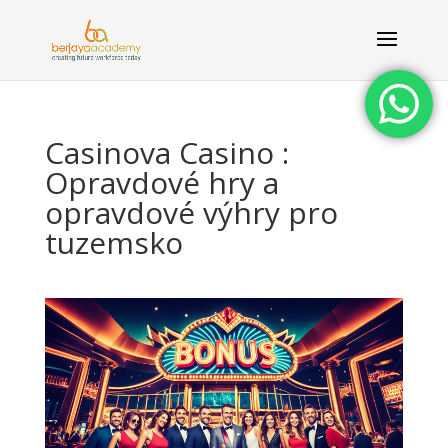
Casinova Casino :
Opravdové hry a
opravdové výhry pro
tuzemsko