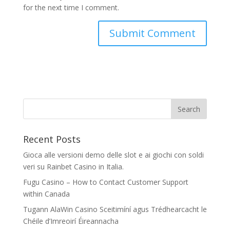
for the next time I comment.
Recent Posts
Gioca alle versioni demo delle slot e ai giochi con soldi
veri su Rainbet Casino in Italia.
Fugu Casino – How to Contact Customer Support
within Canada
Tugann AlaWin Casino Sceitimíní agus Trédhearcacht le
Chéile d’Imreoirí Éireannacha