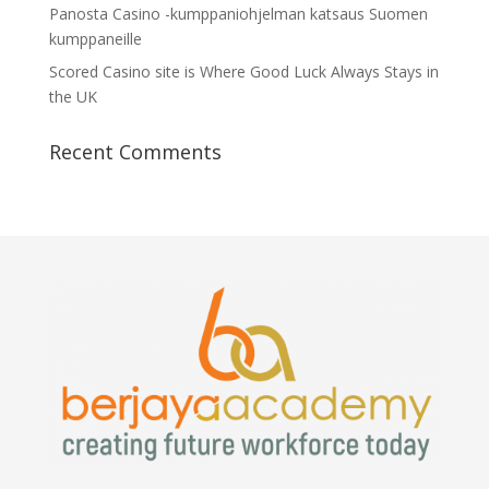
Panosta Casino -kumppaniohjelman katsaus Suomen
kumppaneille
Scored Casino site is Where Good Luck Always Stays in
the UK
Recent Comments